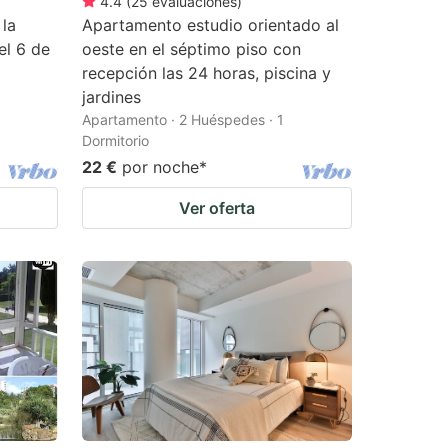
4.4
(
25
evaluaciones
)
 la
Apartamento estudio orientado al
el 6 de
oeste en el séptimo piso con
recepción las 24 horas, piscina y
jardines
Apartamento · 2 Huéspedes · 1
Dormitorio
22 €
por noche
*
Ver oferta