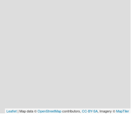
Leaflet
| Map data ©
OpenStreetMap
contributors,
CC-BY-SA
, Imagery ©
MapTiler