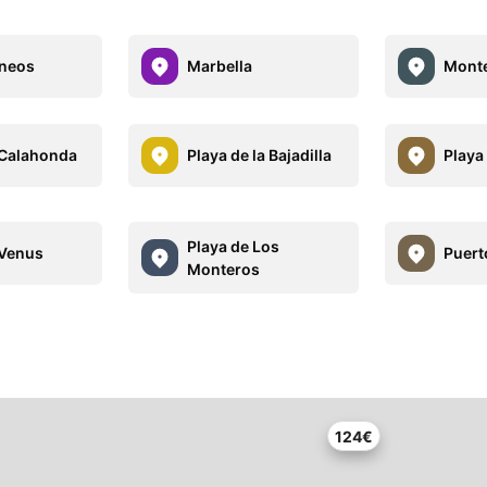
aneos
Marbella
Monte
 Calahonda
Playa de la Bajadilla
Playa
Playa de Los
 Venus
Puert
Monteros
124€