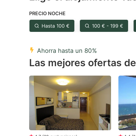
the
th
PRECIO NOCHE
question
qu
mark
m
Hasta 100 €
100 € - 199 €
key
k
to
to
Ahorra hasta un 80%
get
ge
Las mejores ofertas d
the
th
keyboard
k
shortcuts
sh
for
fo
changing
c
dates.
da