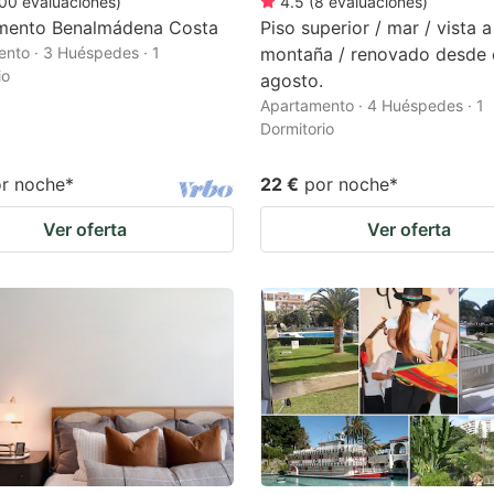
00
evaluaciones
)
4.5
(
8
evaluaciones
)
mento Benalmádena Costa
Piso superior / mar / vista a
nto · 3 Huéspedes · 1
montaña / renovado desde 
io
agosto.
Apartamento · 4 Huéspedes · 1
Dormitorio
r noche
*
22 €
por noche
*
Ver oferta
Ver oferta