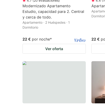
4.7
(
20
evaluaciones
)
4.4
(
1
Modernizado Apartamento
Aparta
Estudio, capacidad para 2. Central
Apartame
Dormitor
y cerca de todo.
Apartamento · 2 Huéspedes · 1
Dormitorio
22 €
por noche
*
22 €
po
Ver oferta