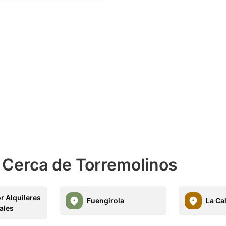
 Cerca de Torremolinos
r Alquileres
Fuengirola
La Ca
ales