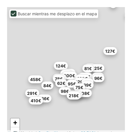
Buscar mientras me desplazo en el mapa
127€
124€
99€
125€
81€
110€
85€
500€
148€
80€
174€
96€
160€
78€
458€
129€
46€
62€
95€
89€
84€
75€
98€
291€
170€
208€
204€
218€
136€
410€
+
−