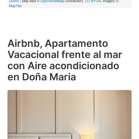
Leaflet
| Map data ©
OpenStreetMap
contributors,
CC-BY-SA
, Imagery ©
MapTiler
Airbnb, Apartamento
Vacacional frente al mar
con Aire acondicionado
en Doña Maria