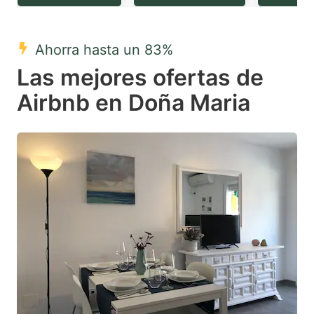
question
question
mark
mark
Ahorra hasta un 83%
key
key
Las mejores ofertas de
to
to
get
get
Airbnb en Doña Maria
the
the
keyboard
keyboard
shortcuts
shortcuts
for
for
changing
changing
dates.
dates.