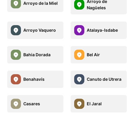
Arroyo de
Arroyo de la Miel
Nagüeles
Arroyo Vaquero
Atalaya-Isdabe
Bahia Dorada
Bel Air
Benahavís
Canuto de Utrera
Casares
El Jaral