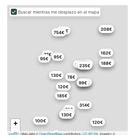
Buscar mientras me desplazo en el mapa
185€
208€
147€
754€
162€
77€
95€
95€
200€
188€
307€
229€
148€
101€
235€
130€
78€
264€
113€
272€
99€
120€
185€
314€
81€
108€
135€
130€
100€
+
120€
−
Leaflet
| Map data ©
OpenStreetMap
contributors,
CC-BY-SA
, Imagery ©