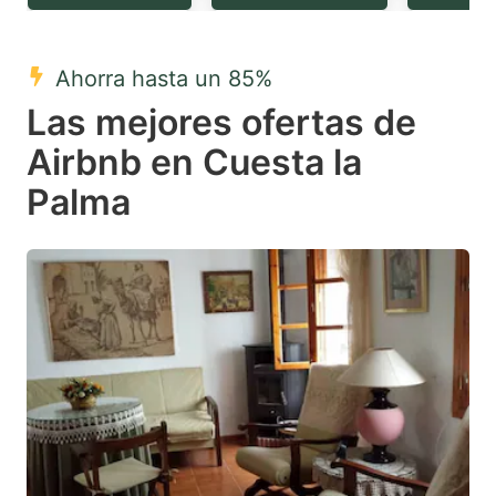
question
question
mark
mark
Ahorra hasta un 85%
key
key
Las mejores ofertas de
to
to
get
get
Airbnb en Cuesta la
the
the
Palma
keyboard
keyboard
shortcuts
shortcuts
for
for
changing
changing
dates.
dates.