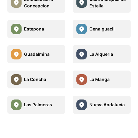
Concepcion
Estella
Estepona
Genalguacil
Guadalmina
La Alqueria
La Concha
La Manga
Las Palmeras
Nueva Andalucía