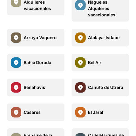
Alquileres
Nagüeles
vacacionales
Alquileres
vacacionales
Arroyo Vaquero
Atalaya-Isdabe
Bahia Dorada
Bel Air
Benahavís
Canuto de Utrera
Casares
El Jaral
Embalse de la
Calle Marques de