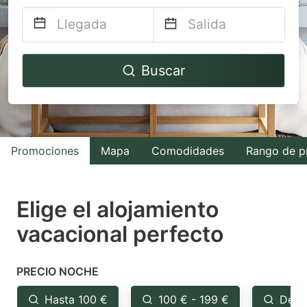
Navigate
Navigate
Buscar
forward
backward
to
to
interact
interact
with
with
Promociones
Mapa
Comodidades
Rango de p
the
the
calendar
calendar
and
and
Elige el alojamiento
select
select
vacacional perfecto
a
a
date.
date.
PRECIO NOCHE
Press
Press
the
the
Hasta 100 €
100 € - 199 €
Desd