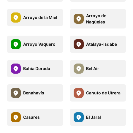
Arroyo de
Arroyo de la Miel
Nagüeles
Arroyo Vaquero
Atalaya-Isdabe
Bahia Dorada
Bel Air
Benahavís
Canuto de Utrera
Casares
El Jaral