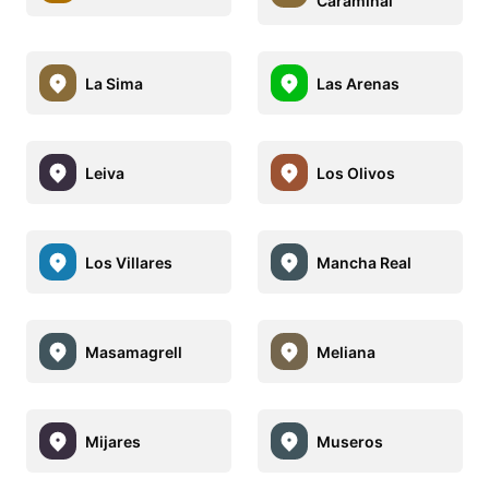
Caramiñal
La Sima
Las Arenas
Leiva
Los Olivos
Los Villares
Mancha Real
Masamagrell
Meliana
Mijares
Museros