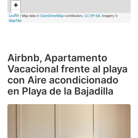
+
−
Leaflet
| Map data ©
OpenStreetMap
contributors,
CC-BY-SA
, Imagery ©
MapTiler
Airbnb, Apartamento
Vacacional frente al playa
con Aire acondicionado
en Playa de la Bajadilla