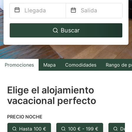
Navigate
Navigate
Buscar
forward
backward
to
to
interact
interact
with
with
Promociones
Mapa
Comodidades
Rango de p
the
the
calendar
calendar
and
and
Elige el alojamiento
select
select
vacacional perfecto
a
a
date.
date.
PRECIO NOCHE
Press
Press
the
the
Hasta 100 €
100 € - 199 €
Desd