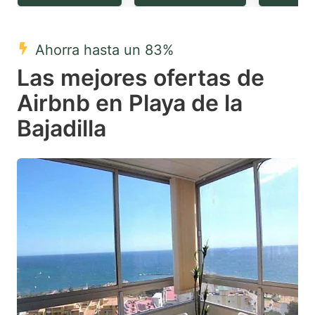
question
question
mark
mark
Ahorra hasta un 83%
key
key
Las mejores ofertas de
to
to
get
get
Airbnb en Playa de la
the
the
Bajadilla
keyboard
keyboard
shortcuts
shortcuts
for
for
changing
changing
dates.
dates.