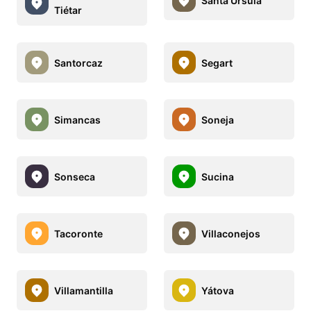
Santa Úrsula
Tiétar
Santorcaz
Segart
Simancas
Soneja
Sonseca
Sucina
Tacoronte
Villaconejos
Villamantilla
Yátova