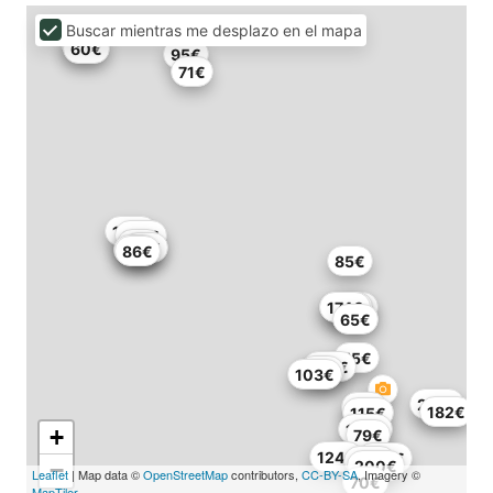
Buscar mientras me desplazo en el mapa
63€
60€
95€
71€
147€
137€
93€
88€
79€
86€
85€
166€
174€
83€
65€
55€
155€
83€
103€
210€
53€
182€
115€
120€
+
79€
124€
100€
110€
−
200€
Leaflet
| Map data ©
OpenStreetMap
contributors,
CC-BY-SA
, Imagery ©
70€
MapTiler