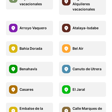
vacacionales
Alquileres
vacacionales
Arroyo Vaquero
Atalaya-Isdabe
Bahia Dorada
Bel Air
Benahavís
Canuto de Utrera
Casares
El Jaral
Embalse de la
Calle Marques de