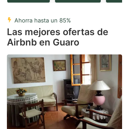
question
question
mark
mark
Ahorra hasta un 85%
key
key
Las mejores ofertas de
to
to
get
get
Airbnb en Guaro
the
the
keyboard
keyboard
shortcuts
shortcuts
for
for
changing
changing
dates.
dates.