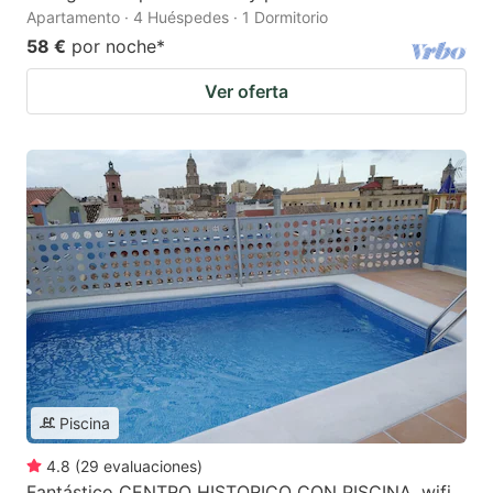
Apartamento · 4 Huéspedes · 1 Dormitorio
58 €
por noche
*
Ver oferta
Piscina
4.8
(
29
evaluaciones
)
Fantástico CENTRO HISTORICO CON PISCINA, wifi,