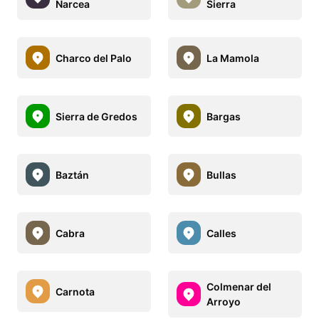
Narcea
Sierra
Charco del Palo
La Mamola
Sierra de Gredos
Bargas
Baztán
Bullas
Cabra
Calles
Colmenar del
Carnota
Arroyo