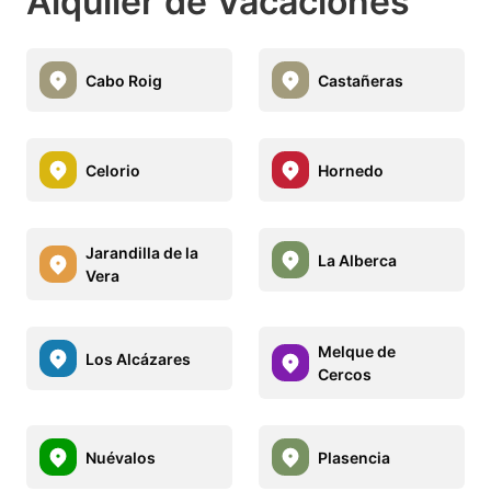
Alquiler de Vacaciones
Cabo Roig
Castañeras
Celorio
Hornedo
Jarandilla de la
La Alberca
Vera
Melque de
Los Alcázares
Cercos
Nuévalos
Plasencia