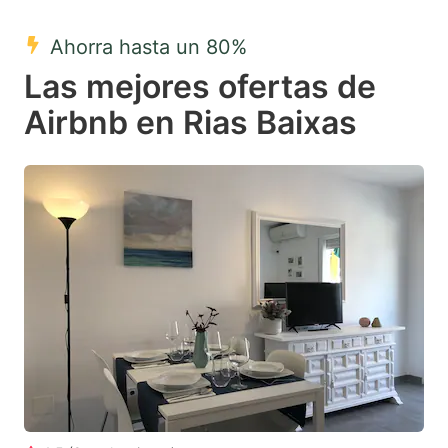
mark
mark
Ahorra hasta un 80%
key
key
Las mejores ofertas de
to
to
get
get
Airbnb en Rias Baixas
the
the
keyboard
keyboard
shortcuts
shortcuts
for
for
changing
changing
dates.
dates.