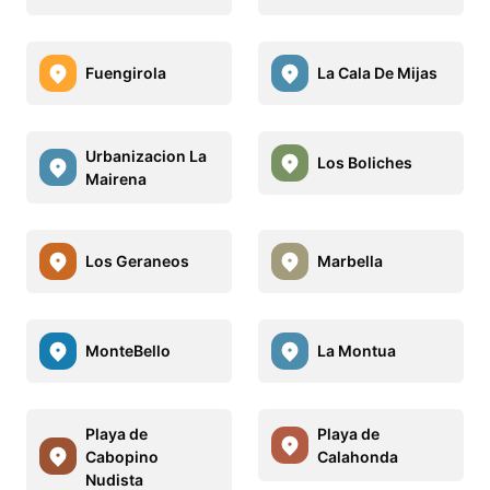
Fuengirola
La Cala De Mijas
Urbanizacion La
Los Boliches
Mairena
Los Geraneos
Marbella
MonteBello
La Montua
Playa de
Playa de
Cabopino
Calahonda
Nudista