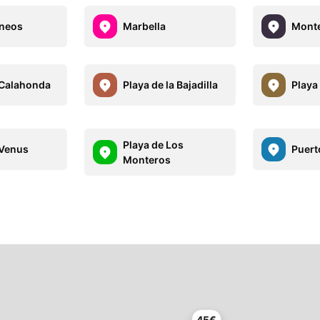
aneos
Marbella
Monte
 Calahonda
Playa de la Bajadilla
Playa
Playa de Los
 Venus
Puert
Monteros
45€