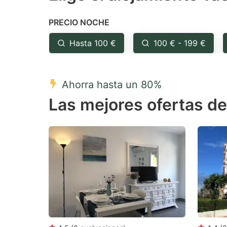
the
th
PRECIO NOCHE
question
qu
mark
m
Hasta 100 €
100 € - 199 €
key
k
to
to
Ahorra hasta un 80%
get
ge
Las mejores ofertas d
the
th
keyboard
k
shortcuts
sh
for
fo
changing
c
dates.
da