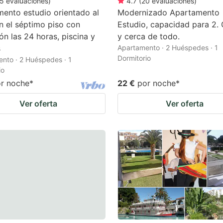
5
evaluaciones
)
4.7
(
20
evaluaciones
)
ento estudio orientado al
Modernizado Apartamento
n el séptimo piso con
Estudio, capacidad para 2. 
ón las 24 horas, piscina y
y cerca de todo.
s
Apartamento · 2 Huéspedes · 1
Dormitorio
nto · 2 Huéspedes · 1
io
r noche
*
22 €
por noche
*
Ver oferta
Ver oferta