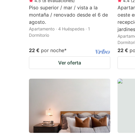
4.5
(
8
evaluaciones
)
4.4
(
2
Piso superior / mar / vista a la
Apartam
montaña / renovado desde el 6 de
oeste e
agosto.
recepci
Apartamento · 4 Huéspedes · 1
jardine
Dormitorio
Apartame
Dormitor
22 €
por noche
*
22 €
po
Ver oferta