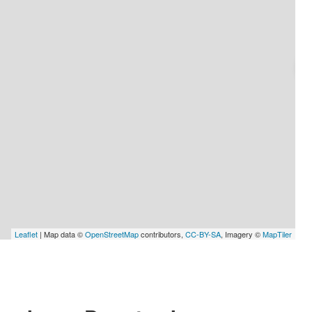
Leaflet
| Map data ©
OpenStreetMap
contributors,
CC-BY-SA
, Imagery ©
MapTiler