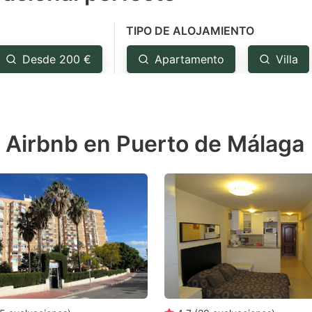
e
TIPO DE ALOJAMIENTO
estion
ark
Desde 200 €
Apartamento
Villa
ey
t
e Airbnb en Puerto de Málaga
e
eyboard
ortcuts
r
hanging
tes.