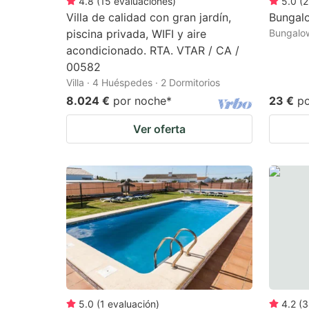
4.8
(
15
evaluaciones
)
5.0
(
2
Villa de calidad con gran jardín,
Bungalo
piscina privada, WIFI y aire
Bungalow
acondicionado. RTA. VTAR / CA /
00582
Villa · 4 Huéspedes · 2 Dormitorios
8.024 €
por noche
*
23 €
p
Ver oferta
5.0
(
1
evaluación
)
4.2
(
3