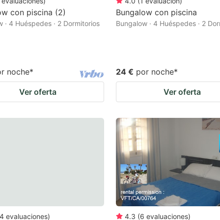
evaluaciones
)
4.0
(
1
evaluación
)
w con piscina (2)
Bungalow con piscina
 · 4 Huéspedes · 2 Dormitorios
Bungalow · 4 Huéspedes · 2 Dor
or noche
*
24 €
por noche
*
Ver oferta
Ver oferta
4
evaluaciones
)
4.3
(
6
evaluaciones
)