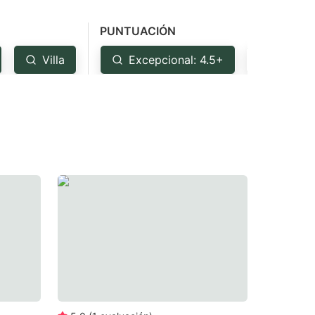
PUNTUACIÓN
Villa
Excepcional: 4.5+
Muy bu