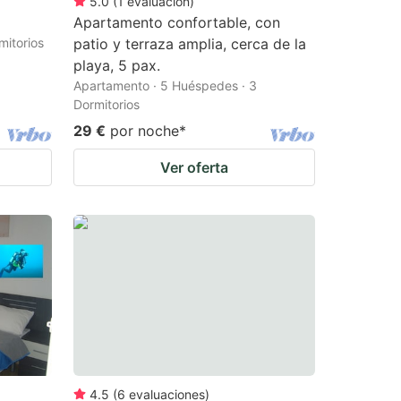
5.0
(
1
evaluación
)
Apartamento confortable, con
mitorios
patio y terraza amplia, cerca de la
playa, 5 pax.
Apartamento · 5 Huéspedes · 3
Dormitorios
29 €
por noche
*
Ver oferta
4.5
(
6
evaluaciones
)