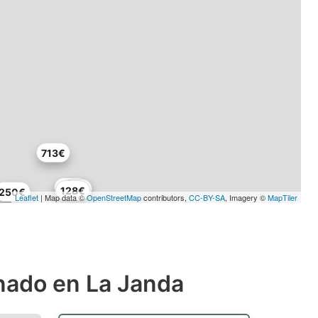
713€
125€
35€
128€
250€
Leaflet
| Map data ©
OpenStreetMap
contributors,
CC-BY-SA
, Imagery ©
MapTiler
nado en La Janda