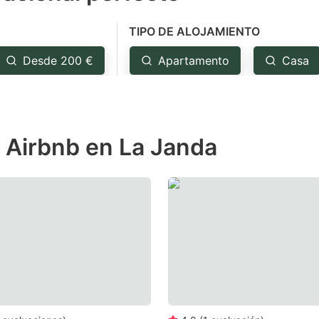
e
TIPO DE ALOJAMIENTO
estion
ark
Desde 200 €
Apartamento
Casa
ey
t
e Airbnb en La Janda
e
eyboard
ortcuts
r
hanging
tes.