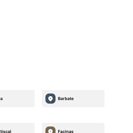
ra
Barbate
tiscal
Facinas