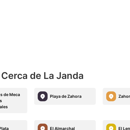
 Cerca de La Janda
s de Meca
Playa de Zahora
Zaho
es
ales
Plata
El Almarchal
El Len