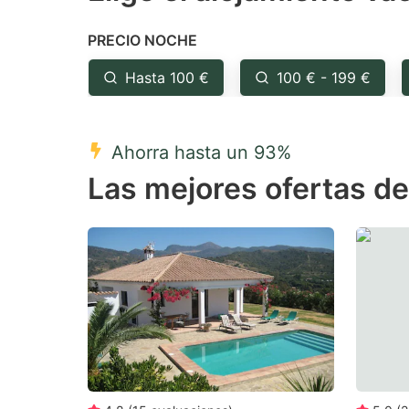
the
th
PRECIO NOCHE
question
qu
mark
m
Hasta 100 €
100 € - 199 €
key
k
to
to
Ahorra hasta un 93%
get
ge
Las mejores ofertas d
the
th
keyboard
k
shortcuts
sh
for
fo
changing
c
dates.
da