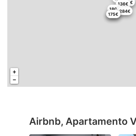
269€
146€
136€
180€
237€
284€
136€
174€
175€
+
−
Airbnb, Apartamento V