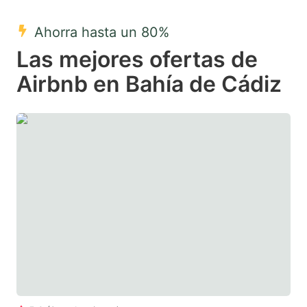
mark
mark
Ahorra hasta un 80%
key
key
Las mejores ofertas de
to
to
get
get
Airbnb en Bahía de Cádiz
the
the
keyboard
keyboard
shortcuts
shortcuts
for
for
changing
changing
dates.
dates.