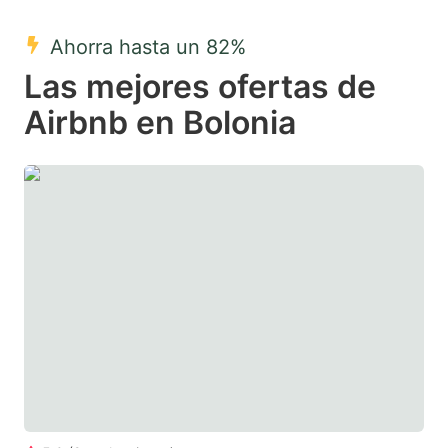
mark
mark
Ahorra hasta un 82%
key
key
Las mejores ofertas de
to
to
get
get
Airbnb en Bolonia
the
the
keyboard
keyboard
shortcuts
shortcuts
for
for
changing
changing
dates.
dates.