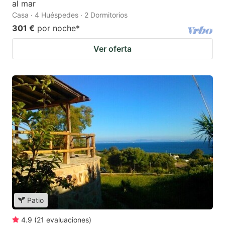
al mar
Casa · 4 Huéspedes · 2 Dormitorios
301 €
por noche
*
Ver oferta
Patio
4.9
(
21
evaluaciones
)