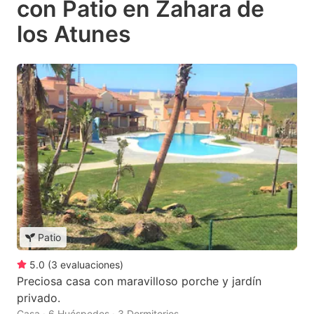
con Patio en Zahara de
los Atunes
Patio
5.0
(
3
evaluaciones
)
Preciosa casa con maravilloso porche y jardín
privado.
Casa · 6 Huéspedes · 3 Dormitorios