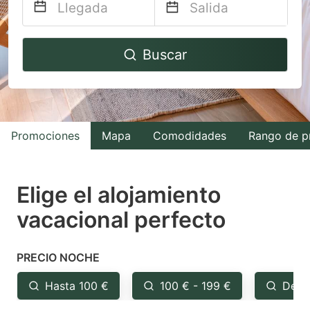
Navigate
Navigate
Buscar
forward
backward
to
to
interact
interact
with
with
Promociones
Mapa
Comodidades
Rango de p
the
the
calendar
calendar
and
and
Elige el alojamiento
select
select
vacacional perfecto
a
a
date.
date.
PRECIO NOCHE
Press
Press
the
the
Hasta 100 €
100 € - 199 €
Desd
question
question