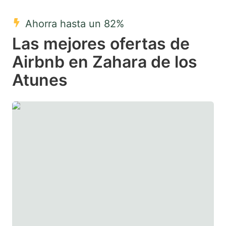
mark
mark
Ahorra hasta un 82%
key
key
Las mejores ofertas de
to
to
get
get
Airbnb en Zahara de los
the
the
Atunes
keyboard
keyboard
shortcuts
shortcuts
for
for
changing
changing
dates.
dates.