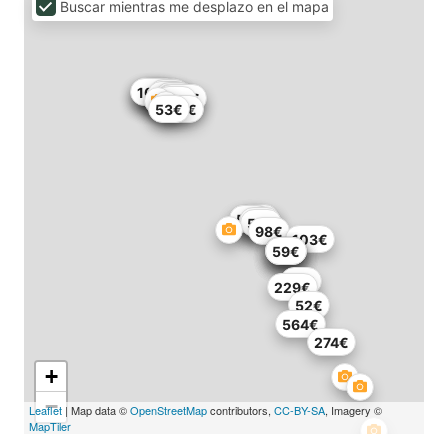
Buscar mientras me desplazo en el mapa
53€
107€
53€
78€
145€
75€
50€
72€
120€
120€
54€
53€
543€
59€
64€
58€
95€
56€
98€
103€
58€
58€
53€
65€
59€
98€
229€
52€
564€
274€
+
−
Leaflet
| Map data ©
OpenStreetMap
contributors,
CC-BY-SA
, Imagery ©
MapTiler