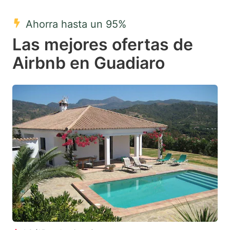
mark
mark
Ahorra hasta un 95%
key
key
Las mejores ofertas de
to
to
get
get
Airbnb en Guadiaro
the
the
keyboard
keyboard
shortcuts
shortcuts
for
for
changing
changing
dates.
dates.