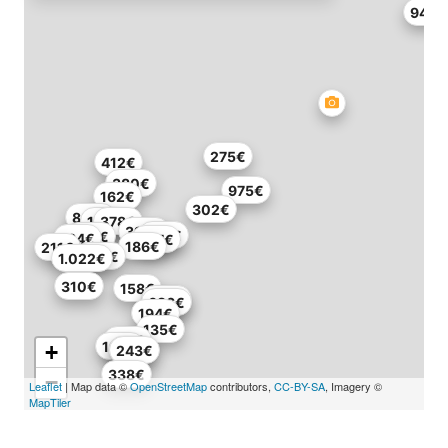
94€
275€
412€
380€
975€
162€
302€
833€
198€
378€
390€
499€
430€
164€
387€
186€
211€
980€
1.022€
310€
158€
398€
686€
194€
135€
215€
190€
+
162€
243€
338€
−
Leaflet
| Map data ©
OpenStreetMap
contributors,
CC-BY-SA
, Imagery ©
MapTiler