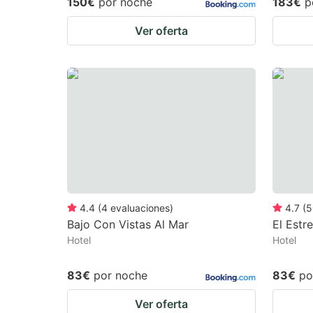
150€
por noche
183€
p
Ver oferta
4.4
(
4
evaluaciones
)
4.7
(
5
Bajo Con Vistas Al Mar
El Estr
Hotel
Hotel
83€
por noche
83€
po
Ver oferta