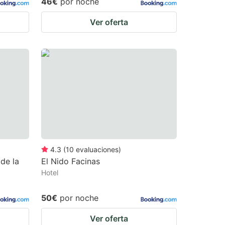
46€
por noche
Ver oferta
4.3
(
10
evaluaciones
)
de la
El Nido Facinas
Hotel
50€
por noche
Ver oferta