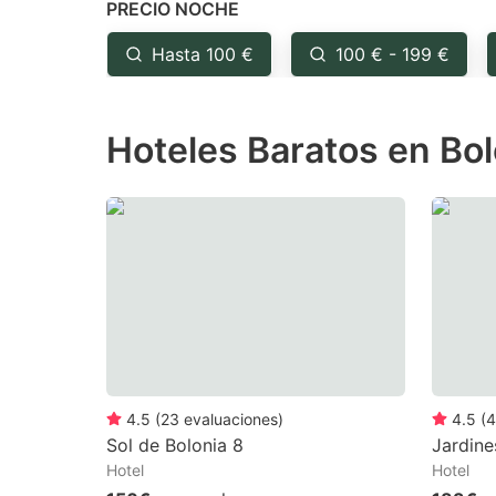
PRECIO NOCHE
question
qu
mark
m
Hasta 100 €
100 € - 199 €
key
k
to
to
Hoteles Baratos en Bol
get
ge
the
th
keyboard
k
shortcuts
sh
for
fo
changing
c
dates.
da
4.5
(
23
evaluaciones
)
4.5
(
4
Sol de Bolonia 8
Jardine
Hotel
Hotel