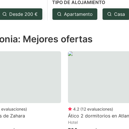
TIPO DE ALOJAMIENTO
estion
ark
Desde 200 €
Apartamento
Casa
ey
onia: Mejores ofertas
t
e
eyboard
ortcuts
r
hanging
tes.
evaluaciones
)
4.2
(
12
evaluaciones
)
s de Zahara
Ático 2 dormitorios en Atlan
Hotel