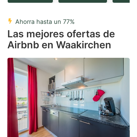
question
question
mark
mark
Ahorra hasta un 77%
key
key
Las mejores ofertas de
to
to
get
get
Airbnb en Waakirchen
the
the
keyboard
keyboard
shortcuts
shortcuts
for
for
changing
changing
dates.
dates.