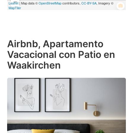
−
Leaflet
| Map data ©
OpenStreetMap
contributors,
CC-BY-SA
, Imagery ©
MapTiler
Airbnb, Apartamento
Vacacional con Patio en
Waakirchen