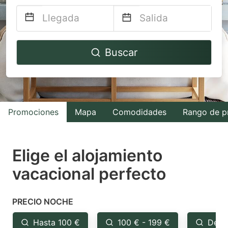
Navigate
Navigate
Buscar
forward
backward
to
to
interact
interact
with
with
Promociones
Mapa
Comodidades
Rango de p
the
the
calendar
calendar
and
and
Elige el alojamiento
select
select
vacacional perfecto
a
a
date.
date.
PRECIO NOCHE
Press
Press
the
the
Hasta 100 €
100 € - 199 €
Desd