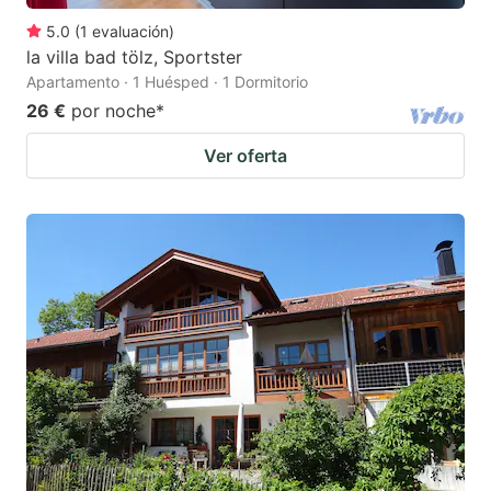
5.0
(
1
evaluación
)
la villa bad tölz, Sportster
Apartamento · 1 Huésped · 1 Dormitorio
26 €
por noche
*
Ver oferta