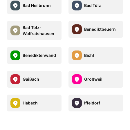
Bad Heilbrunn
Bad Tölz
Bad Tölz-
Benediktbeuern
Wolfratshausen
Benediktenwand
Bichl
Gaißach
Großweil
Habach
Iffeldorf