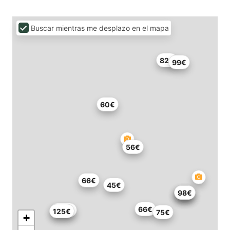
Buscar mientras me desplazo en el mapa
82€
99€
60€
56€
66€
45€
81€
81€
98€
66€
280€
125€
75€
+