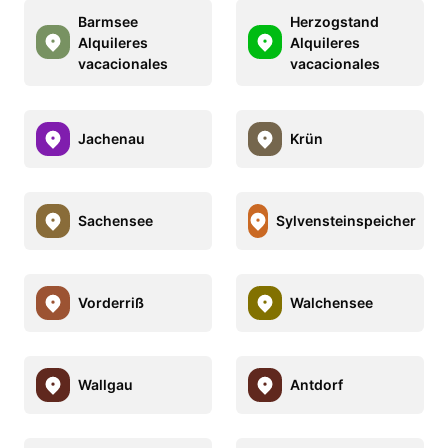
Barmsee
Herzogstand
Alquileres
Alquileres
vacacionales
vacacionales
Jachenau
Krün
Sachensee
Sylvensteinspeicher
Vorderriß
Walchensee
Wallgau
Antdorf