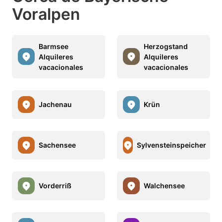
Voralpen
Barmsee
Herzogstand
Alquileres
Alquileres
vacacionales
vacacionales
Jachenau
Krün
Sachensee
Sylvensteinspeicher
Vorderriß
Walchensee