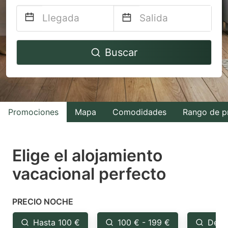
Navigate
Navigate
Buscar
forward
backward
to
to
interact
interact
with
with
Promociones
Mapa
Comodidades
Rango de p
the
the
calendar
calendar
and
and
Elige el alojamiento
select
select
vacacional perfecto
a
a
date.
date.
PRECIO NOCHE
Press
Press
the
the
Hasta 100 €
100 € - 199 €
Desd