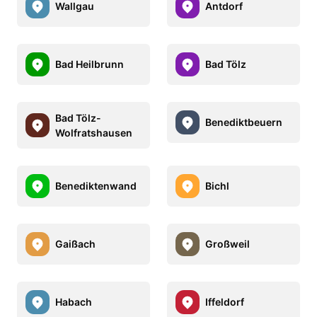
Wallgau
Antdorf
Bad Heilbrunn
Bad Tölz
Bad Tölz-
Benediktbeuern
Wolfratshausen
Benediktenwand
Bichl
Gaißach
Großweil
Habach
Iffeldorf