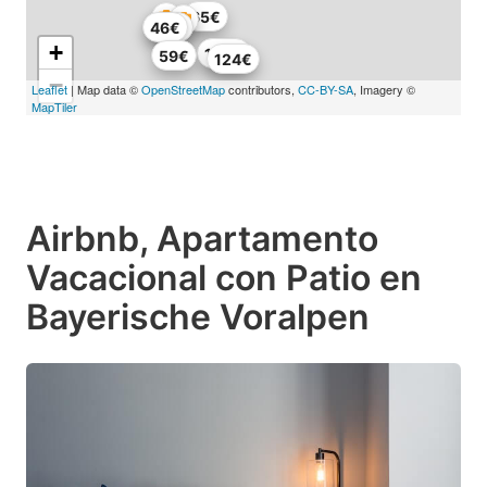
65€
46€
53€
+
120€
59€
124€
−
Leaflet
| Map data ©
OpenStreetMap
contributors,
CC-BY-SA
, Imagery ©
MapTiler
Airbnb, Apartamento
Vacacional con Patio en
Bayerische Voralpen