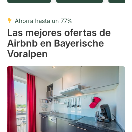
question
question
mark
mark
Ahorra hasta un 77%
key
key
Las mejores ofertas de
to
to
get
get
Airbnb en Bayerische
the
the
Voralpen
keyboard
keyboard
shortcuts
shortcuts
for
for
changing
changing
dates.
dates.