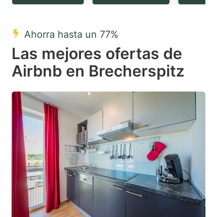
question
question
mark
mark
Ahorra hasta un 77%
key
key
Las mejores ofertas de
to
to
get
get
Airbnb en Brecherspitz
the
the
keyboard
keyboard
shortcuts
shortcuts
for
for
changing
changing
dates.
dates.