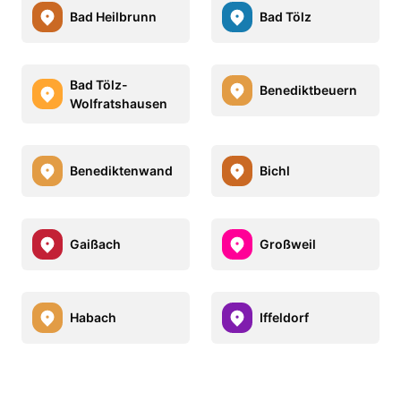
Bad Heilbrunn
Bad Tölz
Bad Tölz-
Benediktbeuern
Wolfratshausen
Benediktenwand
Bichl
Gaißach
Großweil
Habach
Iffeldorf