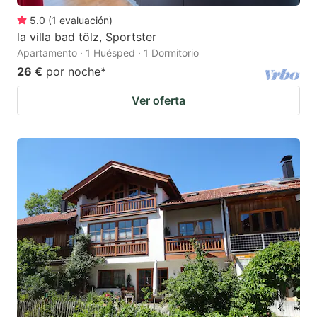
5.0
(
1
evaluación
)
la villa bad tölz, Sportster
Apartamento · 1 Huésped · 1 Dormitorio
26 €
por noche
*
Ver oferta