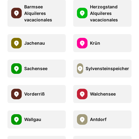
Barmsee
Herzogstand
Alquileres
Alquileres
vacacionales
vacacionales
Jachenau
Krün
Sachensee
Sylvensteinspeicher
Vorderriß
Walchensee
Wallgau
Antdorf