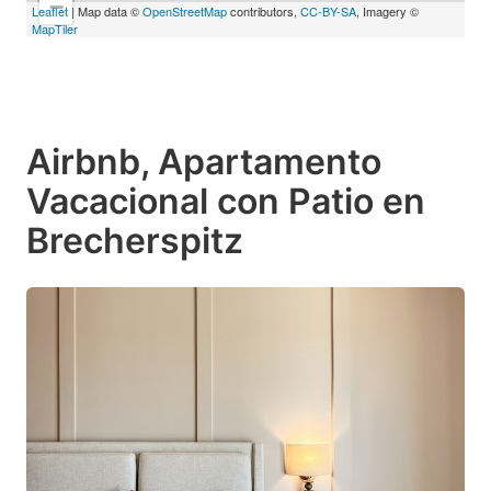
−
Leaflet
| Map data ©
OpenStreetMap
contributors,
CC-BY-SA
, Imagery ©
MapTiler
Airbnb, Apartamento
Vacacional con Patio en
Brecherspitz