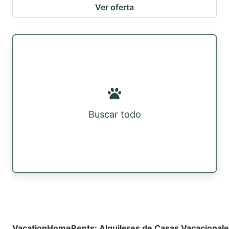
Ver oferta
Buscar todo
VacationHomeRents
:
Alquileres de Casas Vacacional