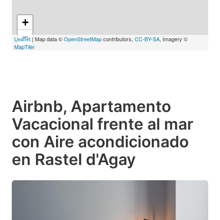
+
−
Leaflet
| Map data ©
OpenStreetMap
contributors,
CC-BY-SA
, Imagery ©
MapTiler
Airbnb, Apartamento
Vacacional frente al mar
con Aire acondicionado
en Rastel d'Agay