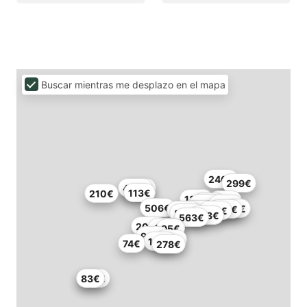
Buscar mientras me desplazo en el mapa
246€
299€
463€
288€
113€
210€
135€
139€
216€
367€
354€
506€
97€
295€
279€
247€
421€
550€
303€
563€
200€
400€
95€
941€
116€
120€
74€
278€
105€
83€