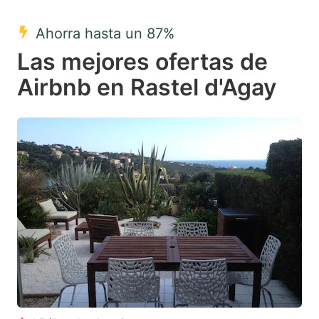
mark
mark
Ahorra hasta un 87%
key
key
Las mejores ofertas de
to
to
get
get
Airbnb en Rastel d'Agay
the
the
keyboard
keyboard
shortcuts
shortcuts
for
for
changing
changing
dates.
dates.