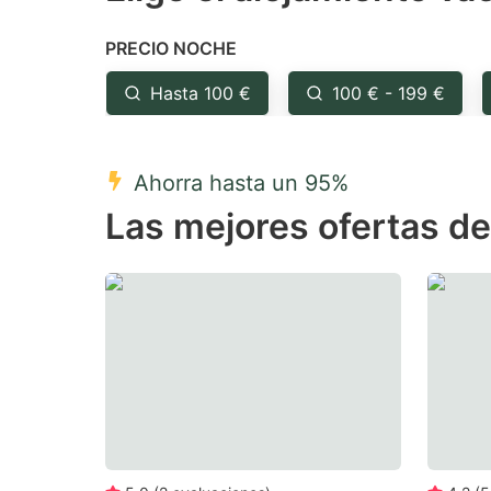
the
th
PRECIO NOCHE
question
qu
mark
m
Hasta 100 €
100 € - 199 €
key
k
to
to
Ahorra hasta un 95%
get
ge
Las mejores ofertas de
the
th
keyboard
k
shortcuts
sh
for
fo
changing
c
dates.
da