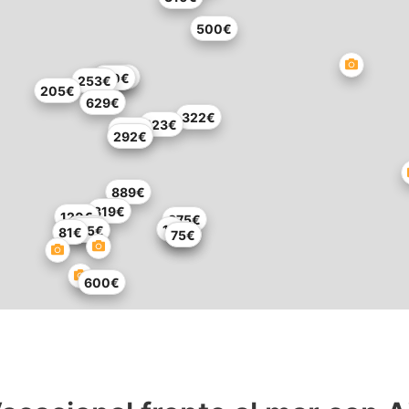
500€
250€
178€
170€
253€
205€
629€
322€
123€
287€
292€
889€
319€
120€
375€
271€
1€
135€
81€
75€
75€
600€