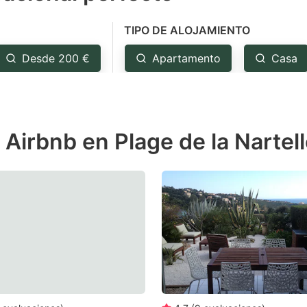
e
TIPO DE ALOJAMIENTO
estion
ark
Desde 200 €
Apartamento
Casa
ey
t
 Airbnb en Plage de la Nartel
e
eyboard
ortcuts
r
hanging
tes.