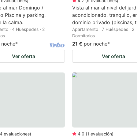
evaluaciones
)
4.7
(
9
evaluaciones
)
o al mar Domingo /
Vista al mar al nivel del jard
 Piscina y parking.
acondicionado, tranquilo, e
 la calma.
dominio privado (piscinas, t
nto · 4 Huéspedes · 2
Apartamento · 7 Huéspedes · 2
ios
Dormitorios
 noche
*
21 €
por noche
*
Ver oferta
Ver oferta
4
evaluaciones
)
4.0
(
1
evaluación
)