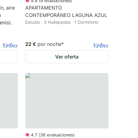
4.8
(
9
evaluaciones
)
ín, aire
APARTAMENTO
n
CONTEMPORÁNEO LAGUNA AZUL
enis).
Estudio · 3 Huéspedes · 1 Dormitorio
22 €
por noche
*
Ver oferta
4.7
(
36
evaluaciones
)