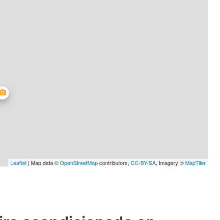
Leaflet
| Map data ©
OpenStreetMap
contributors,
CC-BY-SA
, Imagery ©
MapTiler