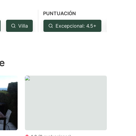
PUNTUACIÓN
Villa
Excepcional: 4.5+
Muy bu
le