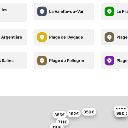
-les-
La Valette-du-Var
Le Pr
l'Argentière
Plage de l'Aygade
Plage
 Salins
Plage du Pellegrin
Plage
246€
350€
203€
99€
192€
355€
711€
310€