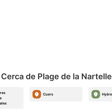
Cerca de Plage de la Nartelle
ères
Cuers
Hyère
es
ales