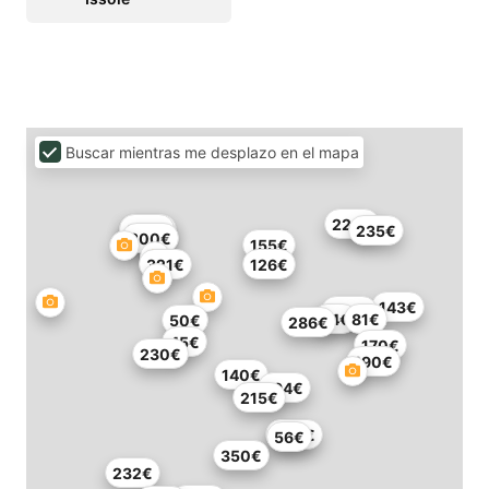
Buscar mientras me desplazo en el mapa
228€
200€
207€
235€
300€
155€
321€
126€
143€
240€
84€
81€
50€
286€
45€
170€
230€
190€
140€
194€
215€
200€
56€
350€
232€