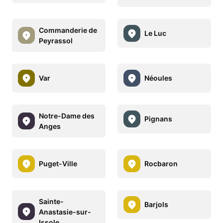
Commanderie de
Le Luc
Peyrassol
Var
Néoules
Notre-Dame des
Pignans
Anges
Puget-Ville
Rocbaron
Sainte-
Barjols
Anastasie-sur-
Issole