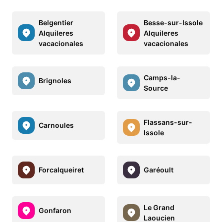
Belgentier
Besse-sur-Issole
Alquileres
Alquileres
vacacionales
vacacionales
Camps-la-
Brignoles
Source
Flassans-sur-
Carnoules
Issole
Forcalqueiret
Garéoult
Le Grand
Gonfaron
Laoucien