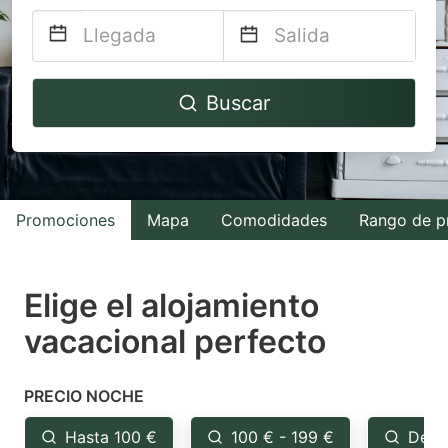
Navigate
Navigate
Buscar
forward
backward
to
to
interact
interact
with
with
Promociones
Mapa
Comodidades
Rango de p
the
the
calendar
calendar
and
and
Elige el alojamiento
select
select
vacacional perfecto
a
a
date.
date.
PRECIO NOCHE
Press
Press
the
the
Hasta 100 €
100 € - 199 €
Desd