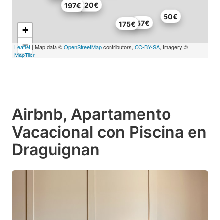
220€
197€
50€
157€
175€
+
−
Leaflet
| Map data ©
OpenStreetMap
contributors,
CC-BY-SA
, Imagery ©
MapTiler
Airbnb, Apartamento
Vacacional con Piscina en
Draguignan