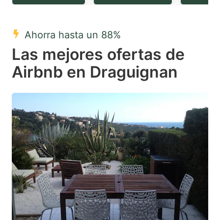
question
question
mark
mark
Ahorra hasta un 88%
key
key
Las mejores ofertas de
to
to
get
get
Airbnb en Draguignan
the
the
keyboard
keyboard
shortcuts
shortcuts
for
for
changing
changing
dates.
dates.