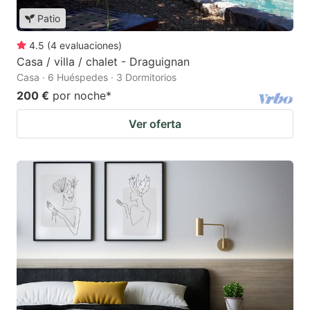
Patio
4.5
(
4
evaluaciones
)
Casa / villa / chalet - Draguignan
Casa · 6 Huéspedes · 3 Dormitorios
200 €
por noche
*
Ver oferta