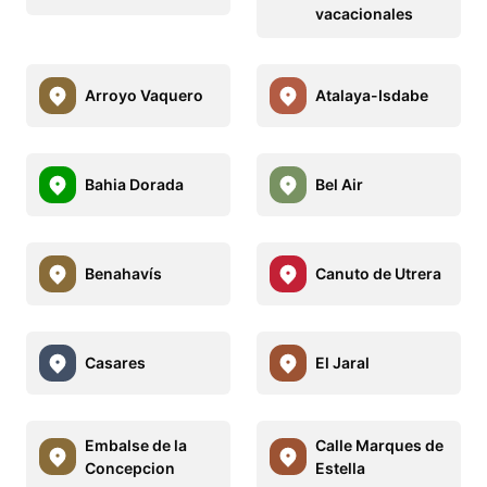
vacacionales
Arroyo Vaquero
Atalaya-Isdabe
Bahia Dorada
Bel Air
Benahavís
Canuto de Utrera
Casares
El Jaral
Embalse de la
Calle Marques de
Concepcion
Estella