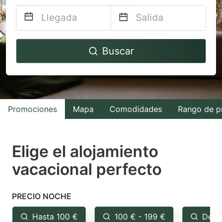
Navigate
Navigate
Buscar
forward
backward
to
to
interact
interact
with
with
Promociones
Mapa
Comodidades
Rango de p
the
the
calendar
calendar
and
and
Elige el alojamiento
select
select
vacacional perfecto
a
a
date.
date.
PRECIO NOCHE
Press
Press
the
the
Hasta 100 €
100 € - 199 €
Desd