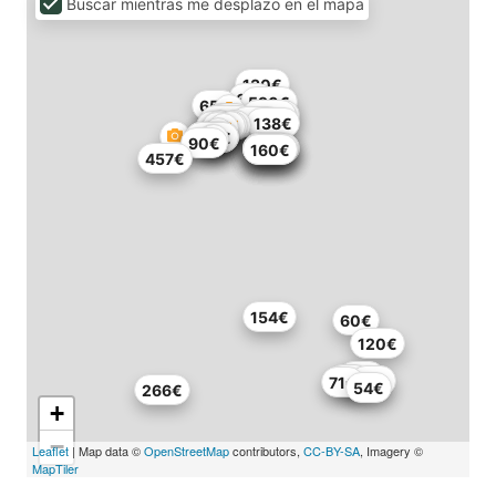
Buscar mientras me desplazo en el mapa
130€
65€
590€
65€
500€
267€
66€
106€
110€
138€
195€
195€
155€
90€
428€
240€
240€
115€
150€
160€
457€
154€
60€
120€
80€
61€
43€
71€
54€
266€
+
−
Leaflet
| Map data ©
OpenStreetMap
contributors,
CC-BY-SA
, Imagery ©
MapTiler