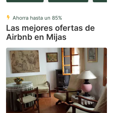
question
question
mark
mark
Ahorra hasta un 85%
key
key
Las mejores ofertas de
to
to
get
get
Airbnb en Mijas
the
the
keyboard
keyboard
shortcuts
shortcuts
for
for
changing
changing
dates.
dates.