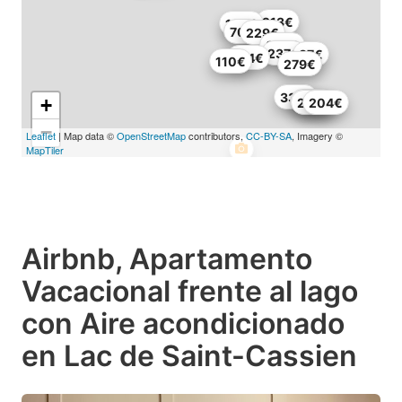
213€
120€
70€
229€
396€
237€
87€
214€
110€
279€
331€
+
180€
286€
204€
−
Leaflet
| Map data ©
OpenStreetMap
contributors,
CC-BY-SA
, Imagery ©
MapTiler
Airbnb, Apartamento
Vacacional frente al lago
con Aire acondicionado
en Lac de Saint-Cassien