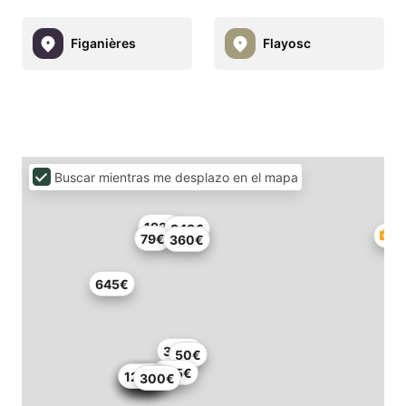
Figanières
Flayosc
Buscar mientras me desplazo en el mapa
193€
343€
79€
360€
645€
396€
50€
1.35€
120€
104€
116€
1€
120€
120€
104€
300€