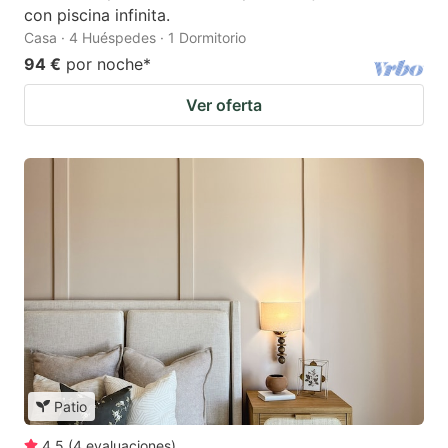
con piscina infinita.
Casa · 4 Huéspedes · 1 Dormitorio
94 €
por noche
*
Ver oferta
Patio
4.5
(
4
evaluaciones
)