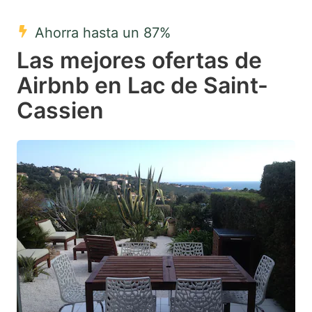
mark
mark
Ahorra hasta un 87%
key
key
Las mejores ofertas de
to
to
get
get
Airbnb en Lac de Saint-
the
the
Cassien
keyboard
keyboard
shortcuts
shortcuts
for
for
changing
changing
dates.
dates.