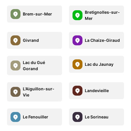
Bretignolles-sur-
Brem-sur-Mer
Mer
Givrand
La Chaize-Giraud
Lac du Gué
Lac du Jaunay
Gorand
L'Aiguillon-sur-
Landevieille
Vie
Le Fenouiller
Le Sorineau