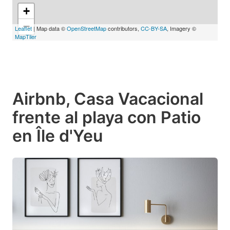
+
−
Leaflet
| Map data ©
OpenStreetMap
contributors,
CC-BY-SA
, Imagery ©
MapTiler
Airbnb, Casa Vacacional
frente al playa con Patio
en Île d'Yeu