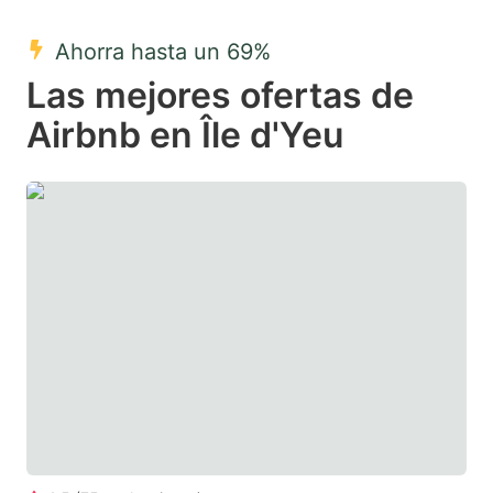
mark
mark
Ahorra hasta un 69%
key
key
Las mejores ofertas de
to
to
get
get
Airbnb en Île d'Yeu
the
the
keyboard
keyboard
shortcuts
shortcuts
for
for
changing
changing
dates.
dates.