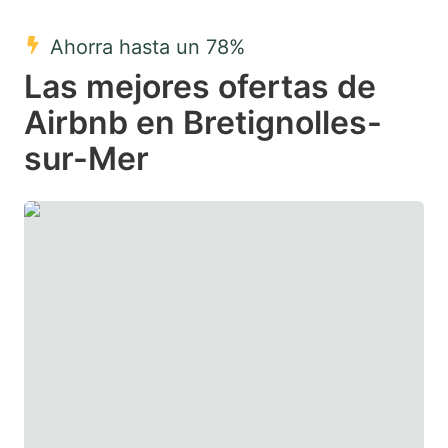
mark
mark
Ahorra hasta un 78%
key
key
Las mejores ofertas de
to
to
get
get
Airbnb en Bretignolles-
the
the
sur-Mer
keyboard
keyboard
shortcuts
shortcuts
for
for
changing
changing
dates.
dates.