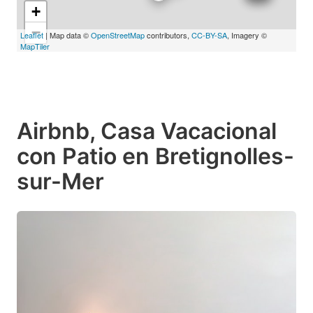
+
−
Leaflet
| Map data ©
OpenStreetMap
contributors,
CC-BY-SA
, Imagery ©
MapTiler
Airbnb, Casa Vacacional
con Patio en Bretignolles-
sur-Mer