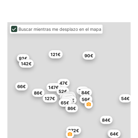
Buscar mientras me desplazo en el mapa
121€
90€
78€
92€
142€
47€
66€
147€
75€
52€
84€
86€
96€
53€
1.05€
46€
53€
127€
54€
47€
53€
56€
52€
54€
65€
86€
84€
272€
51€
64€