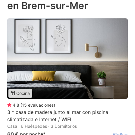
en Brem-sur-Mer
Cocina
4.8
(
15
evaluaciones
)
3 * casa de madera junto al mar con piscina
climatizada e Internet / WIFI
Casa · 6 Huéspedes · 3 Dormitorios
60 €
por noche
*