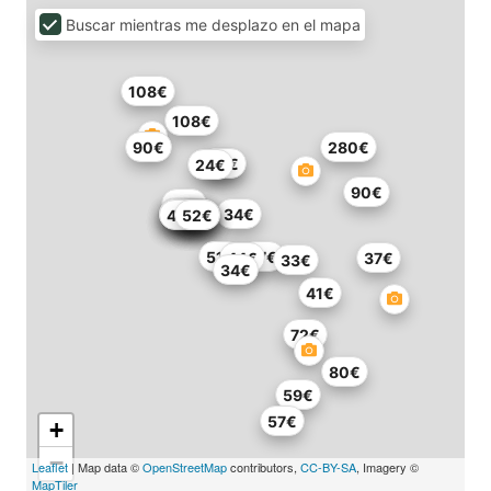
Buscar mientras me desplazo en el mapa
108€
108€
90€
280€
72€
54€
24€
90€
52€
35€
100€
130€
34€
46€
50€
71€
66€
48€
52€
51€
37€
44€
37€
33€
34€
41€
72€
80€
59€
57€
+
−
Leaflet
| Map data ©
OpenStreetMap
contributors,
CC-BY-SA
, Imagery ©
MapTiler