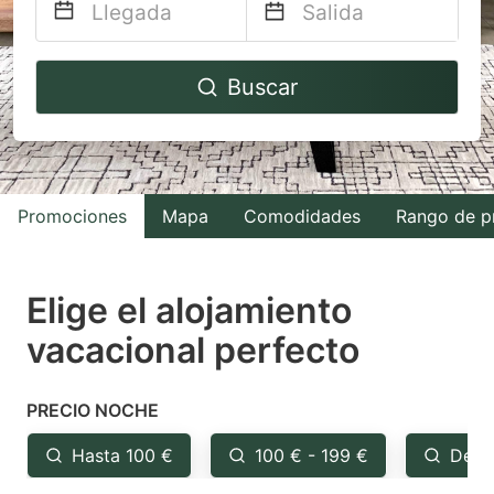
Navigate
Navigate
Buscar
forward
backward
to
to
interact
interact
with
with
Promociones
Mapa
Comodidades
Rango de p
the
the
calendar
calendar
and
and
Elige el alojamiento
select
select
vacacional perfecto
a
a
date.
date.
PRECIO NOCHE
Press
Press
the
the
Hasta 100 €
100 € - 199 €
Desd
question
question