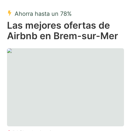
mark
mark
Ahorra hasta un 78%
key
key
Las mejores ofertas de
to
to
get
get
Airbnb en Brem-sur-Mer
the
the
keyboard
keyboard
shortcuts
shortcuts
for
for
changing
changing
dates.
dates.