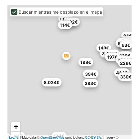
Buscar mientras me desplazo en el mapa
63€
87€
150€
132€
114€
84€
79€
80€
92€
194€
384€
158€
60€
99€
63€
148€
313€
210€
129€
197€
279€
198€
229€
444€
394€
330€
8.024€
393€
+
−
111€
144€
Leaflet
| Map data ©
OpenStreetMap
contributors,
CC-BY-SA
, Imagery ©