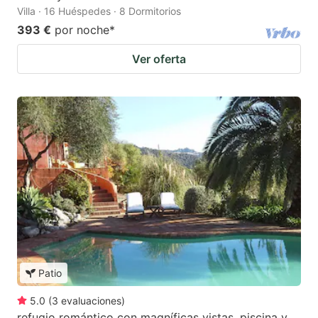
Villa · 16 Huéspedes · 8 Dormitorios
393 €
por noche
*
Ver oferta
Patio
5.0
(
3
evaluaciones
)
refugio romántico con magníficas vistas, piscina y