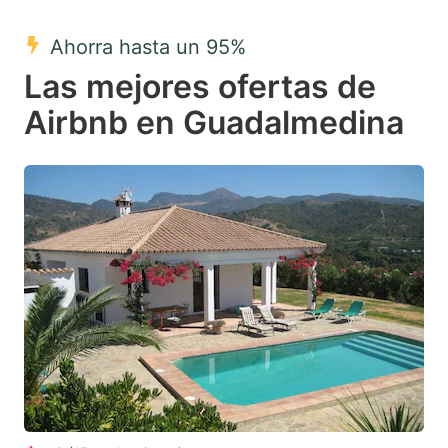
mark
mark
Ahorra hasta un 95%
key
key
Las mejores ofertas de
to
to
get
get
Airbnb en Guadalmedina
the
the
keyboard
keyboard
shortcuts
shortcuts
for
for
changing
changing
dates.
dates.