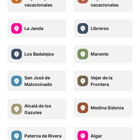
vacacionales
vacacionales
La Janda
Libreros
Los Badalejos
Marente
San José de
Vejer de la
Malcocinado
Frontera
Alcalá de los
Medina Sidonia
Gazules
Paterna de Rivera
Algar