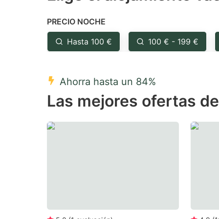
the
th
PRECIO NOCHE
question
qu
mark
m
Hasta 100 €
100 € - 199 €
key
k
to
to
Ahorra hasta un 84%
get
ge
Las mejores ofertas de
the
th
keyboard
k
shortcuts
sh
for
fo
changing
c
dates.
da