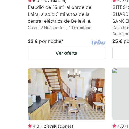
5.0
(
1
evaluación
)
4.9
(
1
Estudio de 15 m² al borde del
GITES:
Loira, a solo 3 minutos de la
GUARDI
central eléctrica de Belleville.
SANCE
Casa · 2 Huéspedes · 1 Dormitorio
Casa Rur
Dormitor
22 €
por noche
*
25 €
po
Ver oferta
4.3
(
12
evaluaciones
)
4.0
(
1