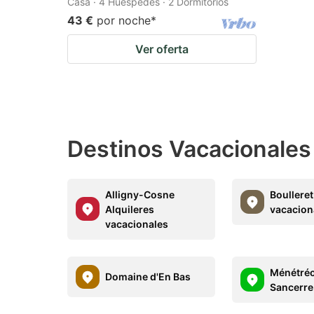
Casa · 4 Huéspedes · 2 Dormitorios
43 €
por noche
*
Ver oferta
Destinos Vacacionales
Alligny-Cosne
Boulleret
Alquileres
vacacion
vacacionales
Ménétré
Domaine d'En Bas
Sancerre