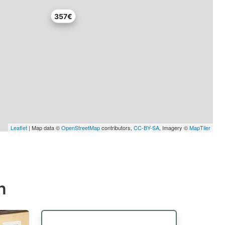
357€
Leaflet
| Map data ©
OpenStreetMap
contributors,
CC-BY-SA
, Imagery ©
MapTiler
n