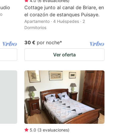
4.0
(
6
evaluaciones
)
tudio
Cottage junto al canal de Briare, en
io
el corazón de estanques Puisaye.
Apartamento · 4 Huéspedes · 2
Dormitorios
30 €
por noche
*
Ver oferta
5.0
(
3
evaluaciones
)