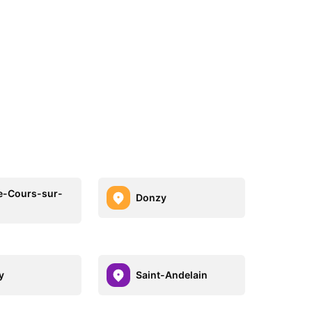
e-Cours-sur-
Donzy
y
Saint-Andelain