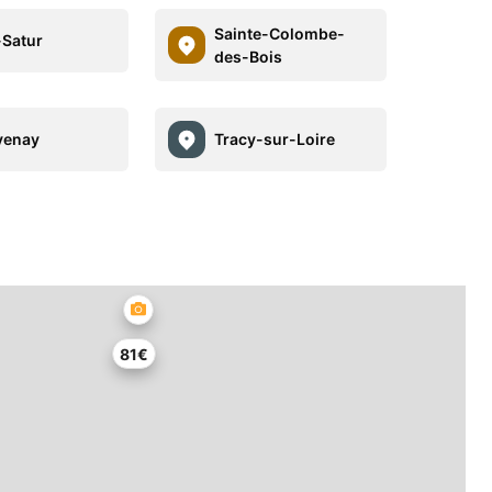
Sainte-Colombe-
-Satur
des-Bois
venay
Tracy-sur-Loire
81€