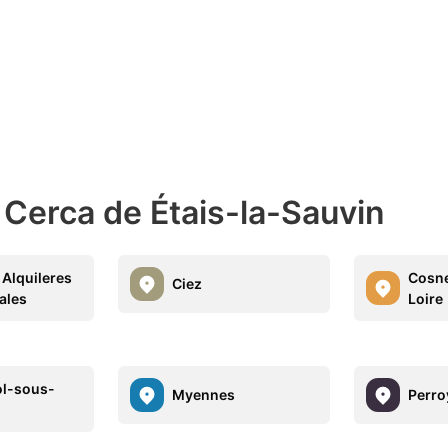
 Cerca de Étais-la-Sauvin
 Alquileres
Cosn
Ciez
ales
Loire
ol-sous-
Myennes
Perro