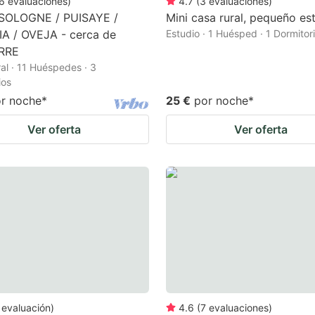
6
evaluaciones
)
4.7
(
3
evaluaciones
)
 SOLOGNE / PUISAYE /
Mini casa rural, pequeño es
A / OVEJA - cerca de
Estudio · 1 Huésped · 1 Dormitor
RRE
al · 11 Huéspedes · 3
ios
r noche
*
25 €
por noche
*
Ver oferta
Ver oferta
evaluación
)
4.6
(
7
evaluaciones
)