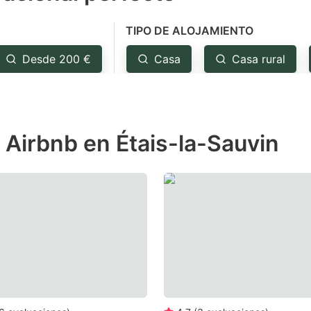
e
TIPO DE ALOJAMIENTO
estion
ark
Desde 200 €
Casa
Casa rural
ey
t
 Airbnb en Étais-la-Sauvin
e
eyboard
ortcuts
r
hanging
tes.