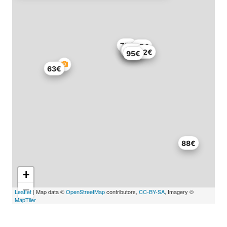
75€
45€
87€
90€
90€
52€
95€
63€
88€
+
−
Leaflet
| Map data ©
OpenStreetMap
contributors,
CC-BY-SA
, Imagery ©
MapTiler