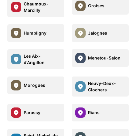
Chaumoux-
Groises
Marcilly
Humbligny
Jalognes
Les Aix-
Menetou-Salon
d'Angillon
Neuvy-Deux-
Morogues
Clochers
Parassy
Rians
Saint-Michel-de-