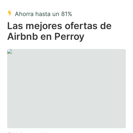
mark
mark
Ahorra hasta un 81%
key
key
Las mejores ofertas de
to
to
get
get
Airbnb en Perroy
the
the
keyboard
keyboard
shortcuts
shortcuts
for
for
changing
changing
dates.
dates.