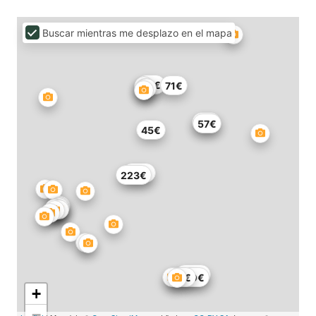
Buscar mientras me desplazo en el mapa
32€
71€
72€
57€
45€
110€
223€
100€
90€
50€
+
−