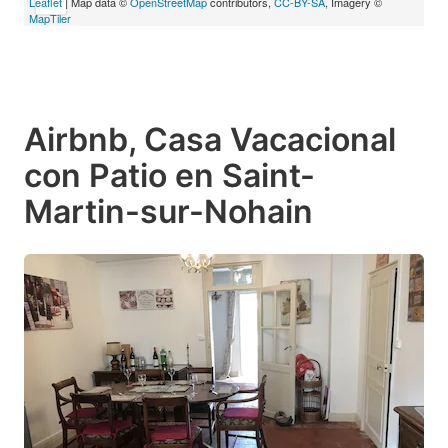
Leaflet
| Map data ©
OpenStreetMap
contributors,
CC-BY-SA
, Imagery ©
MapTiler
Airbnb, Casa Vacacional
con Patio en Saint-
Martin-sur-Nohain