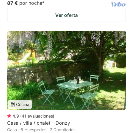
87 €
por noche
*
Ver oferta
Cocina
4.9
(
41
evaluaciones
)
Casa / villa / chalet - Donzy
Casa · 6 Huéspedes · 2 Dormitorios