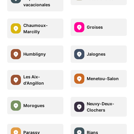
vacacionales
Chaumoux-
Groises
Marcilly
Humbligny
Jalognes
Les Aix-
Menetou-Salon
d'Angillon
Neuvy-Deux-
Morogues
Clochers
Parassy
Rians