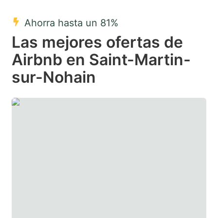
mark
mark
Ahorra hasta un 81%
key
key
Las mejores ofertas de
to
to
get
get
Airbnb en Saint-Martin-
the
the
sur-Nohain
keyboard
keyboard
shortcuts
shortcuts
for
for
changing
changing
dates.
dates.