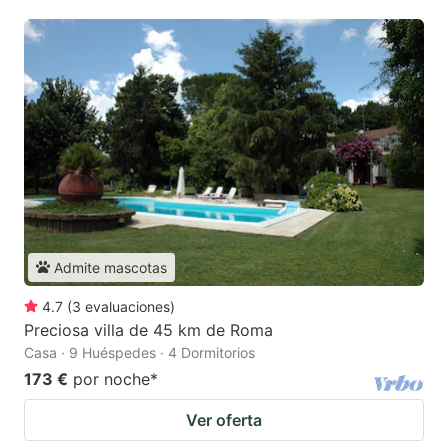
Admite mascotas
4.7
(
3
evaluaciones
)
Preciosa villa de 45 km de Roma
Casa · 9 Huéspedes · 4 Dormitorios
173 €
por noche
*
Ver oferta