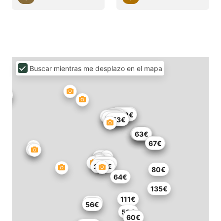
Buscar mientras me desplazo en el mapa
371€
200€
240€
75€
216€
126€
126€
153€
153€
80€
81€
90€
63€
55€
67€
80€
64€
232€
289€
80€
64€
135€
111€
68€
56€
53€
60€