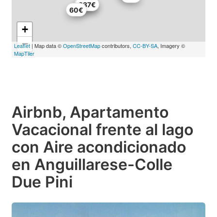
636€
337€
60€
+
−
Leaflet
| Map data ©
OpenStreetMap
contributors,
CC-BY-SA
, Imagery ©
MapTiler
Airbnb, Apartamento
Vacacional frente al lago
con Aire acondicionado
en Anguillarese-Colle
Due Pini