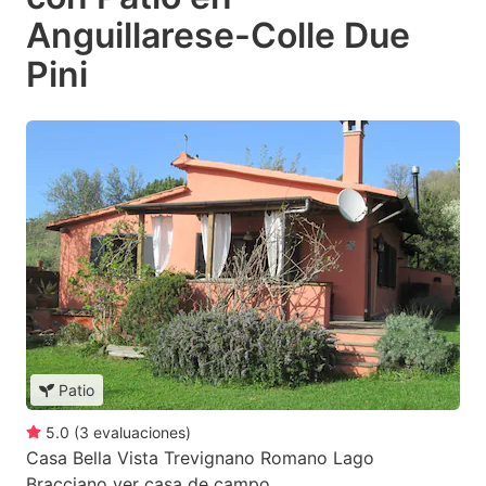
Anguillarese-Colle Due
Pini
Patio
5.0
(
3
evaluaciones
)
Casa Bella Vista Trevignano Romano Lago
Bracciano ver casa de campo