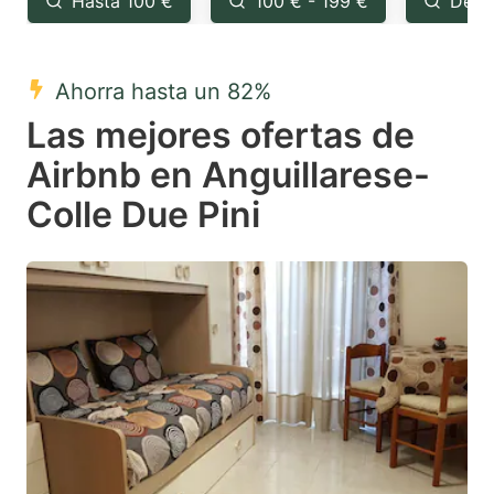
Hasta 100 €
100 € - 199 €
Desd
question
question
mark
mark
Ahorra hasta un 82%
key
key
Las mejores ofertas de
to
to
get
get
Airbnb en Anguillarese-
the
the
Colle Due Pini
keyboard
keyboard
shortcuts
shortcuts
for
for
changing
changing
dates.
dates.