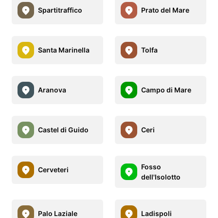
Spartitraffico
Prato del Mare
Santa Marinella
Tolfa
Aranova
Campo di Mare
Castel di Guido
Ceri
Fosso
Cerveteri
dell'Isolotto
Palo Laziale
Ladispoli