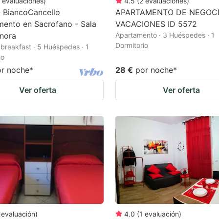
evaluaciones
)
4.5
(
2
evaluaciones
)
 BiancoCancello
APARTAMENTO DE NEGOCI
ento en Sacrofano - Sala
VACACIONES ID 5572
nora
Apartamento · 3 Huéspedes · 1
Dormitorio
breakfast · 5 Huéspedes · 1
io
or noche
*
28 €
por noche
*
Ver oferta
Ver oferta
evaluación
)
4.0
(
1
evaluación
)