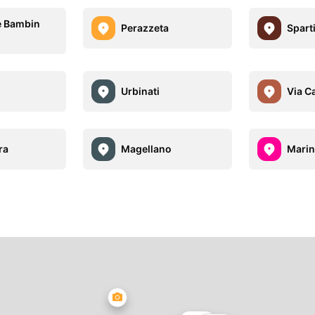
e Bambin
Perazzeta
Sparti
Urbinati
Via C
ra
Magellano
Marin