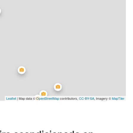
Leaflet
| Map data ©
OpenStreetMap
contributors,
CC-BY-SA
, Imagery ©
MapTiler