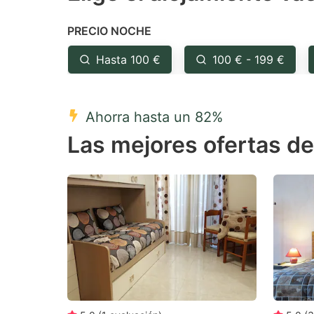
the
th
PRECIO NOCHE
question
qu
mark
m
Hasta 100 €
100 € - 199 €
key
k
to
to
Ahorra hasta un 82%
get
ge
Las mejores ofertas de
the
th
keyboard
k
shortcuts
sh
for
fo
changing
c
dates.
da