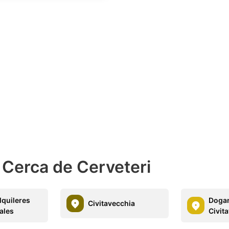
 Cerca de Cerveteri
lquileres
Dogan
Civitavecchia
ales
Civit