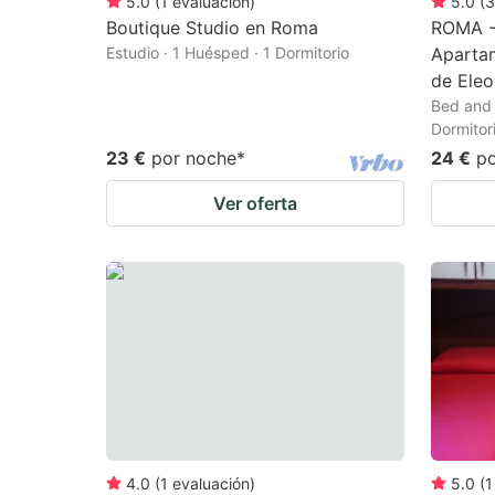
5.0
(
1
evaluación
)
5.0
(
3
Boutique Studio en Roma
ROMA -
Estudio · 1 Huésped · 1 Dormitorio
Apartam
de Eleo
Bed and 
Dormitor
23 €
por noche
*
24 €
p
Ver oferta
4.0
(
1
evaluación
)
5.0
(
1