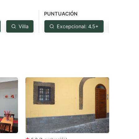
PUNTUACIÓN
Villa
Excepcional: 4.5+
Muy bu