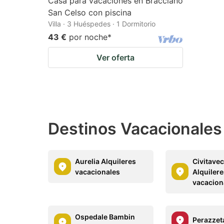
Casa para vacaciones en Bracciano
San Celso con piscina
Villa · 3 Huéspedes · 1 Dormitorio
43 €
por noche
*
Ver oferta
Destinos Vacacionales
Aurelia Alquileres
Civitave
vacacionales
Alquiler
vacacion
Ospedale Bambin
Perazzet