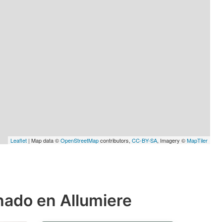
Leaflet
| Map data ©
OpenStreetMap
contributors,
CC-BY-SA
, Imagery ©
MapTiler
nado en Allumiere