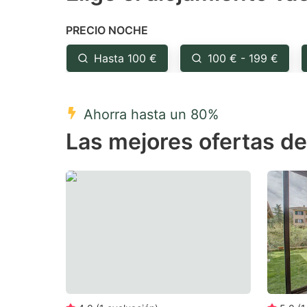
the
th
PRECIO NOCHE
question
qu
mark
m
Hasta 100 €
100 € - 199 €
key
k
to
to
Ahorra hasta un 80%
get
ge
Las mejores ofertas de
the
th
keyboard
k
shortcuts
sh
for
fo
changing
c
dates.
da