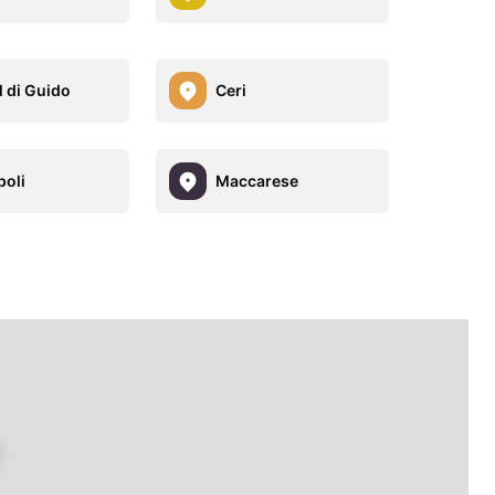
l di Guido
Ceri
poli
Maccarese