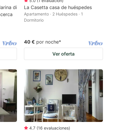
5.0
(
1
evaluación
)
rina di
La Casetta casa de huéspedes
 cerca
Apartamento · 2 Huéspedes · 1
Dormitorio
40 €
por noche
*
Ver oferta
4.7
(
16
evaluaciones
)