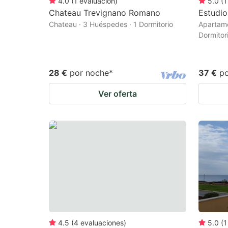
4.0
(
1
evaluación
)
5.0
(
1
Chateau Trevignano Romano
Estudio
Chateau · 3 Huéspedes · 1 Dormitorio
Apartame
Dormitor
28 €
por noche
*
37 €
p
Ver oferta
4.5
(
4
evaluaciones
)
5.0
(
1