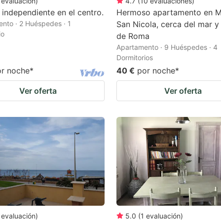
evaluación
)
4.7
(
10
evaluaciones
)
 independiente en el centro.
Hermoso apartamento en Ma
nto · 2 Huéspedes · 1
San Nicola, cerca del mar y
io
de Roma
Apartamento · 9 Huéspedes · 4
Dormitorios
or noche
*
40 €
por noche
*
Ver oferta
Ver oferta
evaluación
)
5.0
(
1
evaluación
)