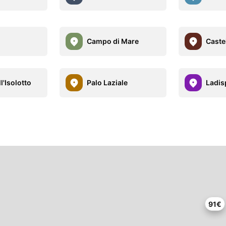
Campo di Mare
Caste
l'Isolotto
Palo Laziale
Ladis
91€