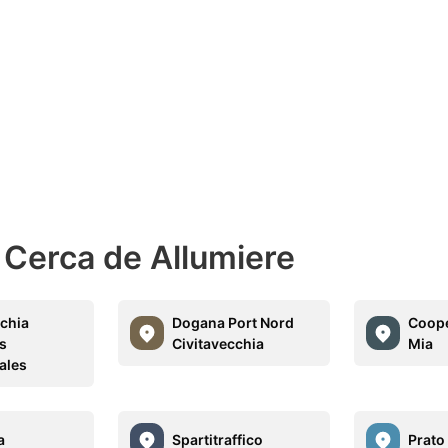
 Cerca de Allumiere
cchia
Dogana Port Nord
Coope
es
Civitavecchia
Mia
ales
a
Spartitraffico
Prato