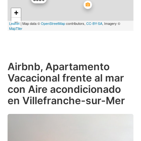
+
−
Leaflet
| Map data ©
OpenStreetMap
contributors,
CC-BY-SA
, Imagery ©
MapTiler
Airbnb, Apartamento
Vacacional frente al mar
con Aire acondicionado
en Villefranche-sur-Mer