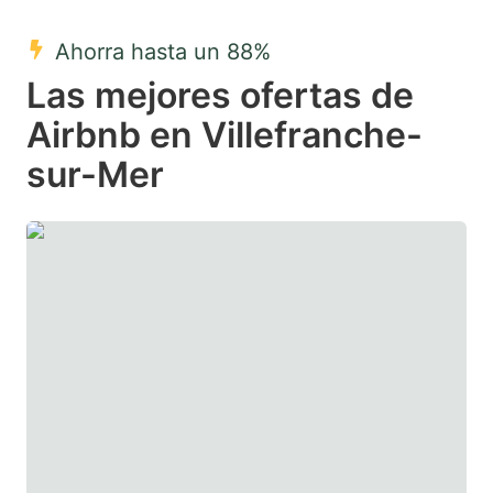
mark
mark
Ahorra hasta un 88%
key
key
Las mejores ofertas de
to
to
get
get
Airbnb en Villefranche-
the
the
sur-Mer
keyboard
keyboard
shortcuts
shortcuts
for
for
changing
changing
dates.
dates.