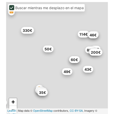
Buscar mientras me desplazo en el mapa
330€
114€
46€
46€
50€
79€
88€
87€
200€
60€
60€
43€
49€
92€
60€
35€
+
−
Leaflet
| Map data ©
OpenStreetMap
contributors,
CC-BY-SA
, Imagery ©