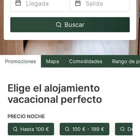
Navigate
Navigate
Buscar
forward
backward
to
to
interact
interact
with
with
Promociones
Mapa
Comodidades
Rango de p
the
the
calendar
calendar
and
and
Elige el alojamiento
select
select
vacacional perfecto
a
a
date.
date.
PRECIO NOCHE
Press
Press
the
the
Hasta 100 €
100 € - 199 €
Desd
question
question