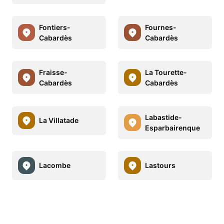
Fontiers-
Fournes-
Cabardès
Cabardès
Fraisse-
La Tourette-
Cabardès
Cabardès
Labastide-
La Villatade
Esparbairenque
Lacombe
Lastours