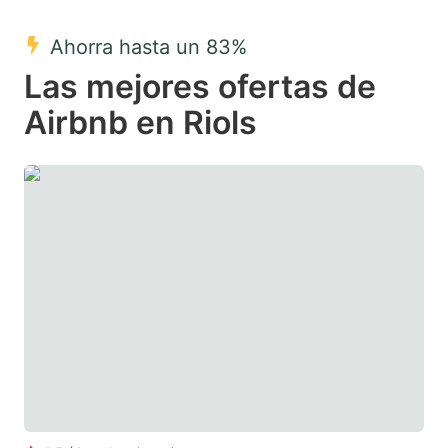
mark
mark
Ahorra hasta un 83%
key
key
Las mejores ofertas de
to
to
get
get
Airbnb en Riols
the
the
keyboard
keyboard
shortcuts
shortcuts
for
for
changing
changing
dates.
dates.