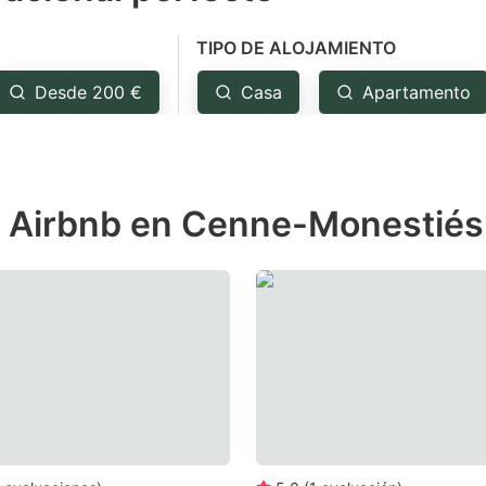
e
TIPO DE ALOJAMIENTO
estion
ark
Desde 200 €
Casa
Apartamento
ey
t
e Airbnb en Cenne-Monestiés
e
eyboard
ortcuts
r
hanging
tes.