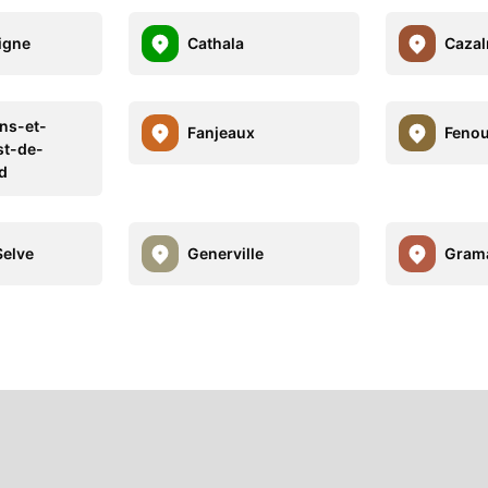
igne
Cathala
Cazal
ens-et-
Fanjeaux
Fenou
st-de-
d
Selve
Generville
Gram