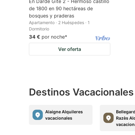
En Dardé Gîte 2 - Hermoso castillo
de 1800 en 90 hectáreas de
bosques y praderas
Apartamento · 2 Huéspedes · 1
Dormitorio
34 €
por noche
*
Ver oferta
Destinos Vacacionale
Alaigne Alquileres
Bellegar
vacacionales
Razès Al
vacacion