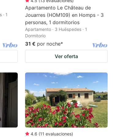
4.5
(
13
evaluaciones
)
Apartamento Le Château de
 · 1
Jouarres (HOM109) en Homps - 3
personas, 1 dormitorios
Apartamento · 3 Huéspedes · 1
Dormitorio
31 €
por noche
*
Ver oferta
4.6
(
11
evaluaciones
)