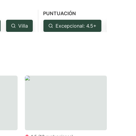
PUNTUACIÓN
Villa
Excepcional: 4.5+
Muy bu