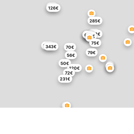
82€
126€
285€
92€
102€
51€
45€
65€
65€
77€
75€
131€
343€
70€
79€
56€
50€
120€
72€
231€