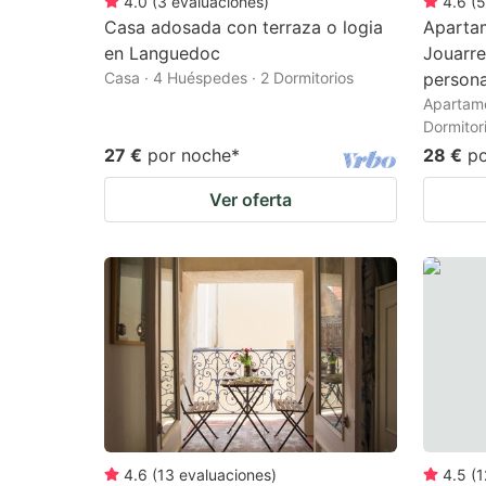
4.0
(
3
evaluaciones
)
4.6
(
5
Casa adosada con terraza o logia
Aparta
en Languedoc
Jouarr
Casa · 4 Huéspedes · 2 Dormitorios
persona
Apartame
Dormitor
27 €
por noche
*
28 €
p
Ver oferta
4.6
(
13
evaluaciones
)
4.5
(
1