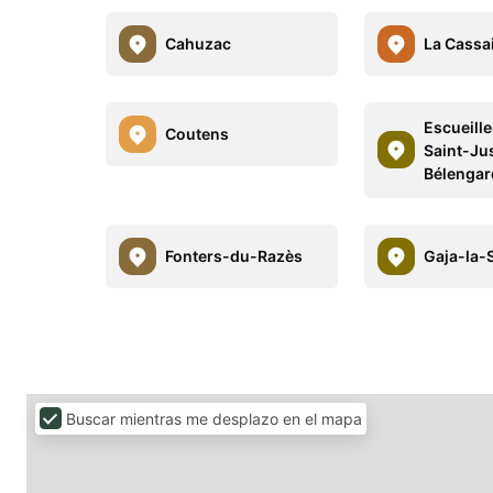
Cahuzac
La Cassa
Escueill
Coutens
Saint-Ju
Bélengar
Fonters-du-Razès
Gaja-la-
Buscar mientras me desplazo en el mapa