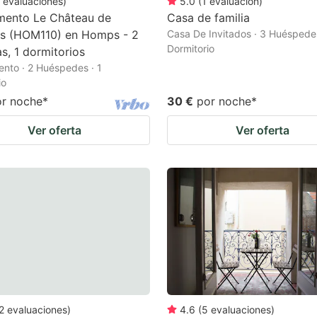
evaluaciones
)
5.0
(
1
evaluación
)
mento Le Château de
Casa de familia
es (HOM110) en Homps - 2
Casa De Invitados · 3 Huéspedes
Dormitorio
s, 1 dormitorios
nto · 2 Huéspedes · 1
io
or noche
*
30 €
por noche
*
Ver oferta
Ver oferta
2
evaluaciones
)
4.6
(
5
evaluaciones
)