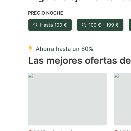
the
th
PRECIO NOCHE
question
qu
mark
m
Hasta 100 €
100 € - 199 €
key
k
to
to
Ahorra hasta un 80%
get
ge
Las mejores ofertas d
the
th
keyboard
k
shortcuts
sh
for
fo
changing
c
dates.
da