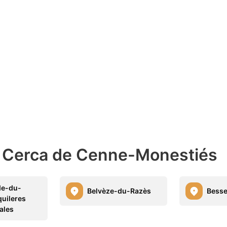
s Cerca de Cenne-Monestiés
de-du-
Belvèze-du-Razès
Besse
quileres
ales