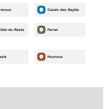
renoux
Cazals-des-Baylès
illet-du-Razès
Ferran
azie
Hounoux