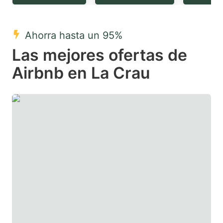
question
question
mark
mark
Ahorra hasta un 95%
key
key
Las mejores ofertas de
to
to
get
get
Airbnb en La Crau
the
the
keyboard
keyboard
shortcuts
shortcuts
for
for
changing
changing
dates.
dates.