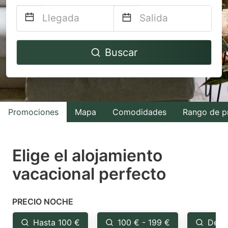
Navigate
Navigate
Buscar
forward
backward
to
to
interact
interact
with
with
Promociones
Mapa
Comodidades
Rango de p
the
the
calendar
calendar
and
and
Elige el alojamiento
select
select
vacacional perfecto
a
a
date.
date.
PRECIO NOCHE
Press
Press
the
the
Hasta 100 €
100 € - 199 €
Desd