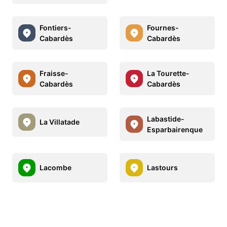
Fontiers-
Fournes-
Cabardès
Cabardès
Fraisse-
La Tourette-
Cabardès
Cabardès
Labastide-
La Villatade
Esparbairenque
Lacombe
Lastours