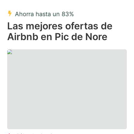
mark
mark
Ahorra hasta un 83%
key
key
Las mejores ofertas de
to
to
get
get
Airbnb en Pic de Nore
the
the
keyboard
keyboard
shortcuts
shortcuts
for
for
changing
changing
dates.
dates.