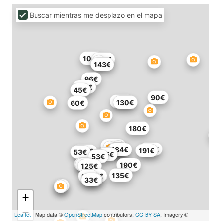
Buscar mientras me desplazo en el mapa
108€
125€
143€
96€
139€
45€
90€
120€
130€
60€
180€
200€
70€
135€
99€
184€
191€
207€
53€
95€
53€
75€
83€
190€
125€
135€
45€
97€
33€
45€
+
−
Leaflet
| Map data ©
OpenStreetMap
contributors,
CC-BY-SA
, Imagery ©