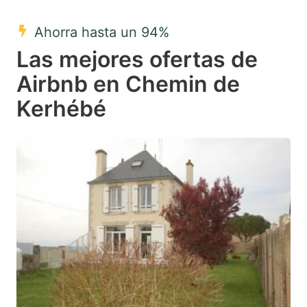
mark
mark
Ahorra hasta un 94%
key
key
Las mejores ofertas de
to
to
get
get
Airbnb en Chemin de
the
the
Kerhébé
keyboard
keyboard
shortcuts
shortcuts
for
for
changing
changing
dates.
dates.