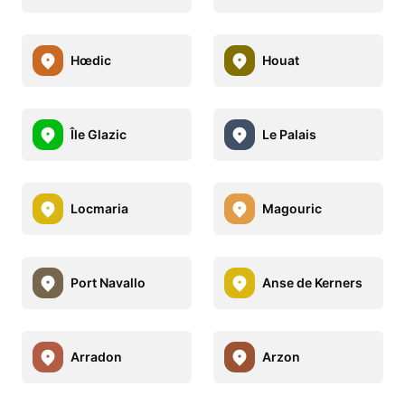
Hœdic
Houat
Île Glazic
Le Palais
Locmaria
Magouric
Port Navallo
Anse de Kerners
Arradon
Arzon