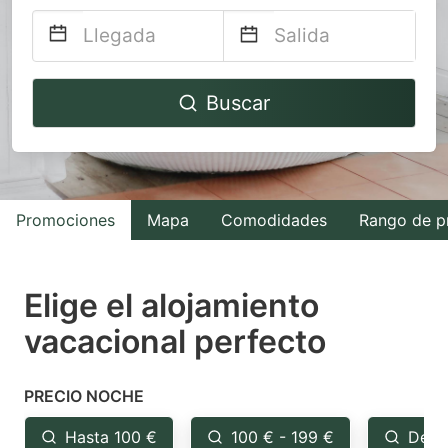
Navigate
Navigate
Buscar
forward
backward
to
to
interact
interact
with
with
Promociones
Mapa
Comodidades
Rango de p
the
the
calendar
calendar
and
and
Elige el alojamiento
select
select
vacacional perfecto
a
a
date.
date.
PRECIO NOCHE
Press
Press
the
the
Hasta 100 €
100 € - 199 €
Desd