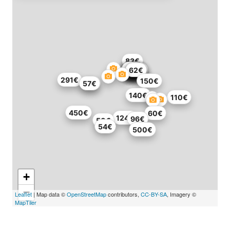
83€
69€
64€
63€
64€
69€
63€
46€
63€
63€
63€
111€
52€
64€
67€
59€
62€
291€
150€
69€
57€
140€
110€
450€
60€
124€
96€
50€
54€
500€
+
−
Leaflet
| Map data ©
OpenStreetMap
contributors,
CC-BY-SA
, Imagery ©
MapTiler