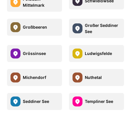
Schwielowsee
Mittelmark
Großer Seddiner
Großbeeren
See
Grössinsee
Ludwigsfelde
Michendorf
Nuthetal
Seddiner See
Templiner See