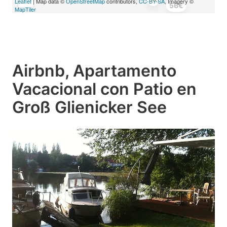
Leaflet
| Map data ©
OpenStreetMap
contributors,
CC-BY-SA
, Imagery ©
56€
MapTiler
Airbnb, Apartamento
Vacacional con Patio en
Groß Glienicker See