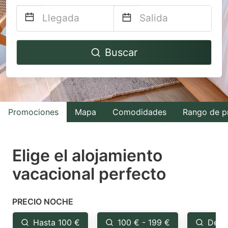
Navigate
Navigate
Buscar
forward
backward
to
to
interact
interact
with
with
Promociones
Mapa
Comodidades
Rango de p
the
the
calendar
calendar
and
and
Elige el alojamiento
select
select
vacacional perfecto
a
a
date.
date.
PRECIO NOCHE
Press
Press
the
the
Hasta 100 €
100 € - 199 €
Desd