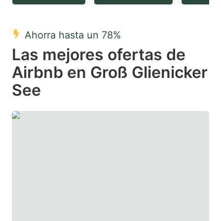
question
question
mark
mark
Ahorra hasta un 78%
key
key
Las mejores ofertas de
to
to
get
get
Airbnb en Groß Glienicker
the
the
See
keyboard
keyboard
shortcuts
shortcuts
for
for
changing
changing
dates.
dates.