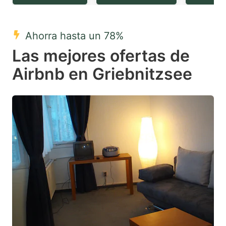
question
question
mark
mark
Ahorra hasta un 78%
key
key
Las mejores ofertas de
to
to
get
get
Airbnb en Griebnitzsee
the
the
keyboard
keyboard
shortcuts
shortcuts
for
for
changing
changing
dates.
dates.