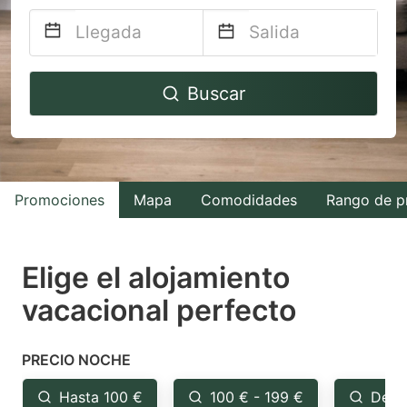
Navigate
Navigate
Buscar
forward
backward
to
to
interact
interact
with
with
Promociones
Mapa
Comodidades
Rango de p
the
the
calendar
calendar
and
and
Elige el alojamiento
select
select
vacacional perfecto
a
a
date.
date.
PRECIO NOCHE
Press
Press
the
the
Hasta 100 €
100 € - 199 €
Desd