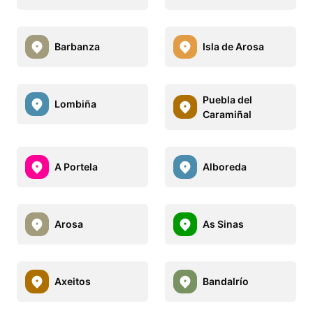
Barbanza
Isla de Arosa
Puebla del
Lombiña
Caramiñal
A Portela
Alboreda
Arosa
As Sinas
Axeitos
Bandalrío