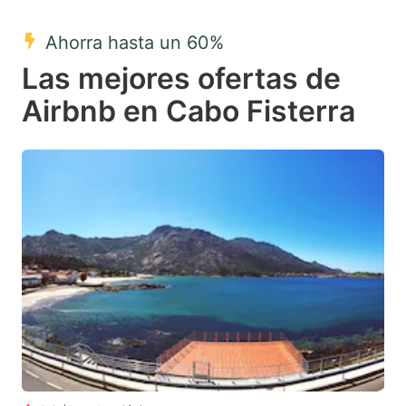
mark
mark
Ahorra hasta un 60%
key
key
Las mejores ofertas de
to
to
get
get
Airbnb en Cabo Fisterra
the
the
keyboard
keyboard
shortcuts
shortcuts
for
for
changing
changing
dates.
dates.