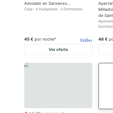
Adosado en Sanxenxo...
Aparta
Casa · 4 Huéspedes · 2 Dormitorios
Millado
de Sant
Apartame
Dormitor
45 €
por noche
*
46 €
p
Ver oferta