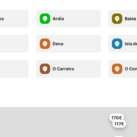
os
Ardia
Balea
Dena
Isla d
O Carreiro
O Co
170€
117€