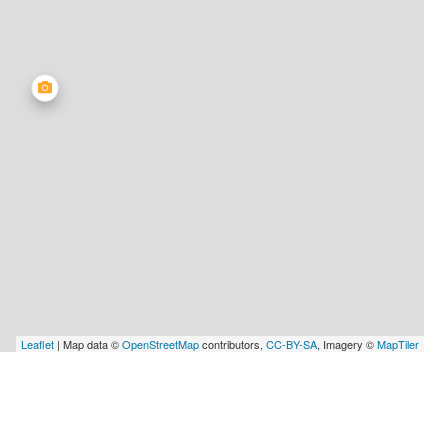
Leaflet
| Map data ©
OpenStreetMap
contributors,
CC-BY-SA
, Imagery ©
MapTiler