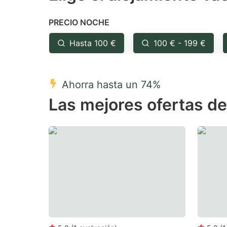
the
th
PRECIO NOCHE
question
qu
mark
m
Hasta 100 €
100 € - 199 €
key
k
to
to
Ahorra hasta un 74%
get
ge
Las mejores ofertas de
the
th
keyboard
k
shortcuts
sh
for
fo
changing
c
dates.
da