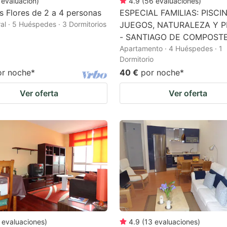
evaluación
)
4.9
(
56
evaluaciones
)
as Flores de 2 a 4 personas
ESPECIAL FAMILIAS: PISCIN
al · 5 Huéspedes · 3 Dormitorios
JUEGOS, NATURALEZA Y 
- SANTIAGO DE COMPOST
Apartamento · 4 Huéspedes · 1
Dormitorio
or noche
*
40 €
por noche
*
Ver oferta
Ver oferta
evaluaciones
)
4.9
(
13
evaluaciones
)