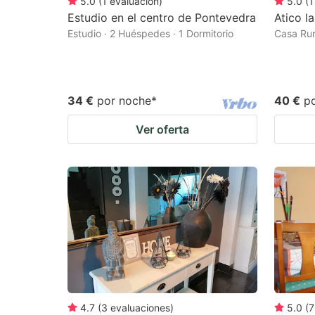
5.0
(
1
evaluación
)
5.0
(
1
Estudio en el centro de Pontevedra
Atico l
Estudio · 2 Huéspedes · 1 Dormitorio
Casa Rur
34 €
por noche
*
40 €
p
Ver oferta
4.7
(
3
evaluaciones
)
5.0
(
7