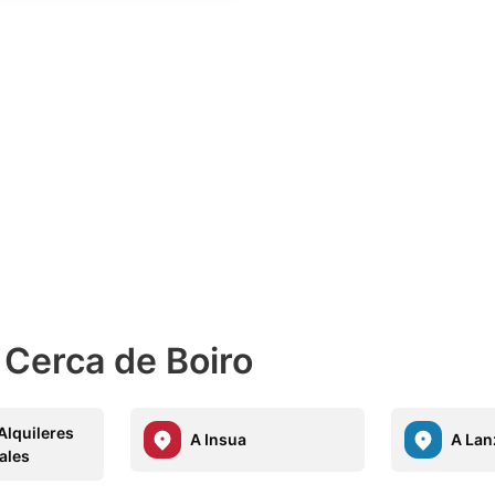
 Cerca de Boiro
Alquileres
A Insua
A Lan
ales