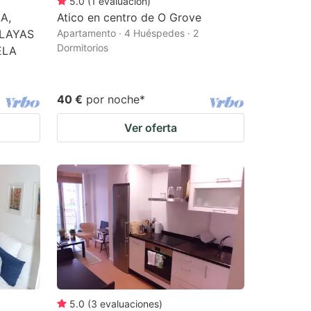
5.0
(
1
evaluación
)
A,
Atico en centro de O Grove
PLAYAS
Apartamento · 4 Huéspedes · 2
Dormitorios
ELA
40 €
por noche
*
Ver oferta
5.0
(
3
evaluaciones
)