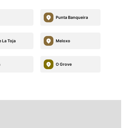
Punta Banqueira
e La Toja
Meloxo
n
O Grove