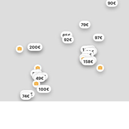
90€
79€
65€
97€
92€
200€
200€
87€
115€
122€
82€
60€
60€
82€
187€
158€
83€
450€
62€
49€
100€
250€
74€