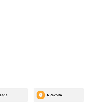
zada
A Revolta