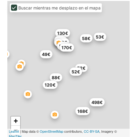
Buscar mientras me desplazo en el mapa
130€
53€
58€
55€
55€
65€
66€
100€
58€
170€
49€
52€
52€
88€
120€
498€
168€
+
−
Leaflet
| Map data ©
OpenStreetMap
contributors,
CC-BY-SA
, Imagery ©
MapTiler