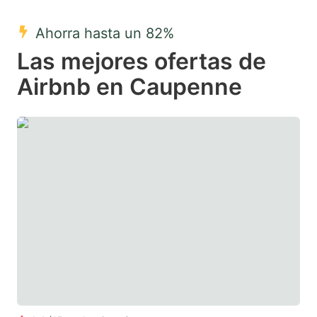
mark
mark
Ahorra hasta un 82%
key
key
Las mejores ofertas de
to
to
get
get
Airbnb en Caupenne
the
the
keyboard
keyboard
shortcuts
shortcuts
for
for
changing
changing
dates.
dates.