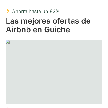
mark
mark
Ahorra hasta un 83%
key
key
Las mejores ofertas de
to
to
get
get
Airbnb en Guiche
the
the
keyboard
keyboard
shortcuts
shortcuts
for
for
changing
changing
dates.
dates.