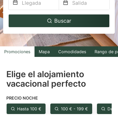
Navigate
Navigate
Buscar
forward
backward
to
to
interact
interact
with
with
Promociones
Mapa
Comodidades
Rango de p
the
the
calendar
calendar
and
and
Elige el alojamiento
select
select
vacacional perfecto
a
a
date.
date.
PRECIO NOCHE
Press
Press
the
the
Hasta 100 €
100 € - 199 €
Desd
question
question