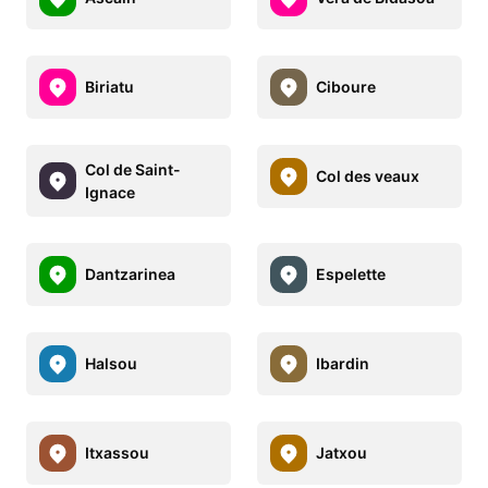
Biriatu
Ciboure
Col de Saint-
Col des veaux
Ignace
Dantzarinea
Espelette
Halsou
Ibardin
Itxassou
Jatxou