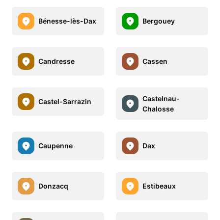
Bénesse-lès-Dax
Bergouey
Candresse
Cassen
Castelnau-
Castel-Sarrazin
Chalosse
Caupenne
Dax
Donzacq
Estibeaux