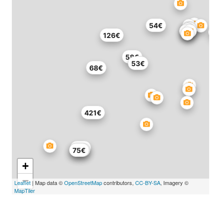
54€
126€
58€
53€
68€
421€
90€
60€
75€
+
−
Leaflet
| Map data ©
OpenStreetMap
contributors,
CC-BY-SA
, Imagery ©
MapTiler