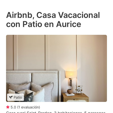
Airbnb, Casa Vacacional
con Patio en Aurice
Patio
5.0
(
1
evaluación
)