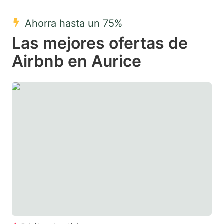
mark
mark
Ahorra hasta un 75%
key
key
Las mejores ofertas de
to
to
get
get
Airbnb en Aurice
the
the
keyboard
keyboard
shortcuts
shortcuts
for
for
changing
changing
dates.
dates.