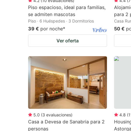
4.2
(
10
evaluaciones
)
4.4
(
7
Piso espacioso, ideal para familias,
Alojami
se admiten mascotas
para 2 
Piso · 6 Huéspedes · 3 Dormitorios
Casa Rur
39 €
por noche
*
50 €
p
Ver oferta
5.0
(
3
evaluaciones
)
4.8
(
1
Casa a Devesa de Sanabria para 2
Housin
personas
Astorg