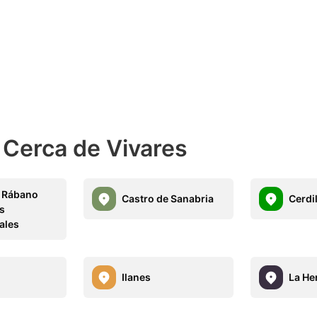
 Cerca de Vivares
e Rábano
Castro de Sanabria
Cerdi
es
ales
o
Ilanes
La He