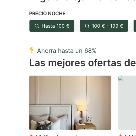
the
th
PRECIO NOCHE
question
qu
mark
m
Hasta 100 €
100 € - 199 €
key
k
to
to
Ahorra hasta un 68%
get
ge
Las mejores ofertas de
the
th
keyboard
k
shortcuts
sh
for
fo
changing
c
dates.
da