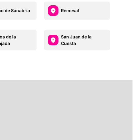
o de Sanabria
Remesal
os de la
San Juan de la
jada
Cuesta