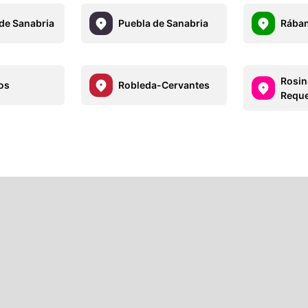
 de Sanabria
Puebla de Sanabria
Rában
Rosin
os
Robleda-Cervantes
Reque