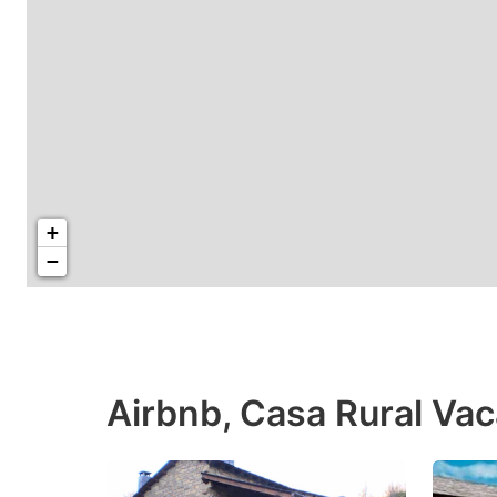
+
−
Airbnb, Casa Rural Va