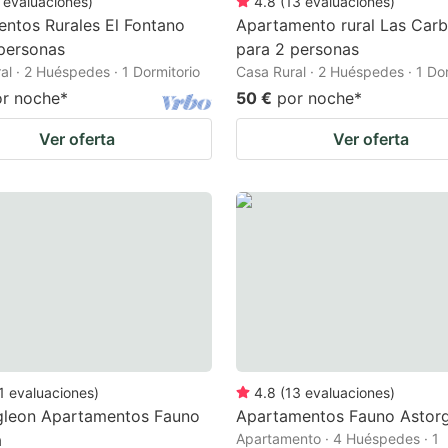
evaluaciones
)
4.8
(
13
evaluaciones
)
entos Rurales El Fontano
Apartamento rural Las Carb
personas
para 2 personas
al · 2 Huéspedes · 1 Dormitorio
Casa Rural · 2 Huéspedes · 1 Dor
or noche
*
50 €
por noche
*
Ver oferta
Ver oferta
1
evaluaciones
)
4.8
(
13
evaluaciones
)
gleon Apartamentos Fauno
Apartamentos Fauno Astor
a
Apartamento · 4 Huéspedes · 1