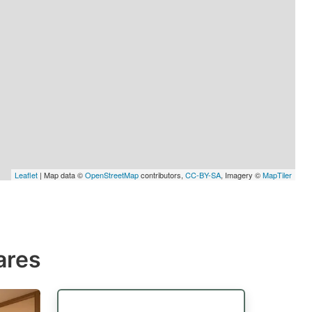
Leaflet
| Map data ©
OpenStreetMap
contributors,
CC-BY-SA
, Imagery ©
MapTiler
ares