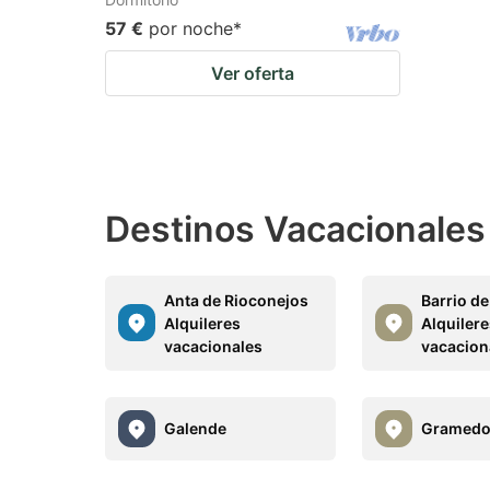
57 €
por noche
*
Ver oferta
Destinos Vacacionales
Anta de Rioconejos
Barrio d
Alquileres
Alquiler
vacacionales
vacacion
Galende
Gramed