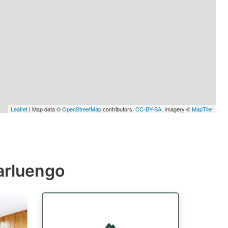
Leaflet
| Map data ©
OpenStreetMap
contributors,
CC-BY-SA
, Imagery ©
MapTiler
arluengo