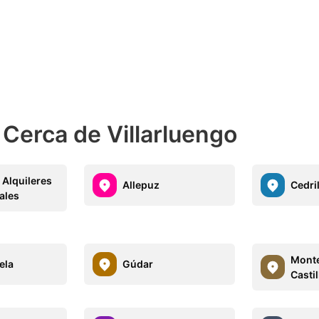
Cerca de Villarluengo
 Alquileres
Allepuz
Cedri
ales
Monte
ela
Gúdar
Castil