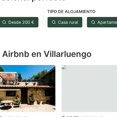
e
TIPO DE ALOJAMIENTO
estion
ark
Desde 200 €
Casa rural
Apartame
ey
t
 Airbnb en Villarluengo
e
eyboard
ortcuts
r
hanging
tes.