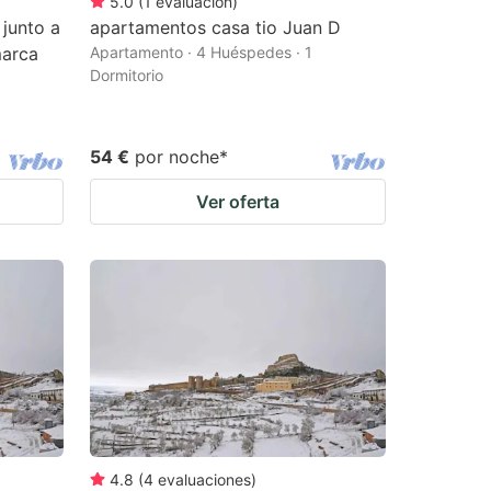
5.0
(
1
evaluación
)
junto a
apartamentos casa tio Juan D
marca
Apartamento · 4 Huéspedes · 1
Dormitorio
54 €
por noche
*
Ver oferta
4.8
(
4
evaluaciones
)