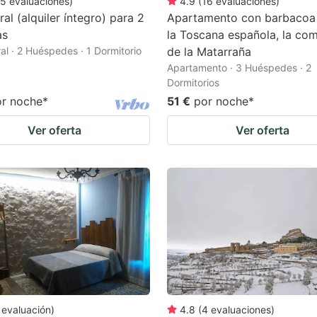
5
evaluaciones
)
4.9
(
16
evaluaciones
)
ral (alquiler íntegro) para 2
Apartamento con barbacoa 
as
la Toscana española, la co
al · 2 Huéspedes · 1 Dormitorio
de la Matarraña
Apartamento · 3 Huéspedes · 2
Dormitorios
or noche
*
51 €
por noche
*
Ver oferta
Ver oferta
evaluación
)
4.8
(
4
evaluaciones
)