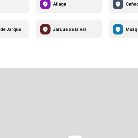
o
Aliaga
Cañad
 de Jarque
Jarque de la Val
Mezqu