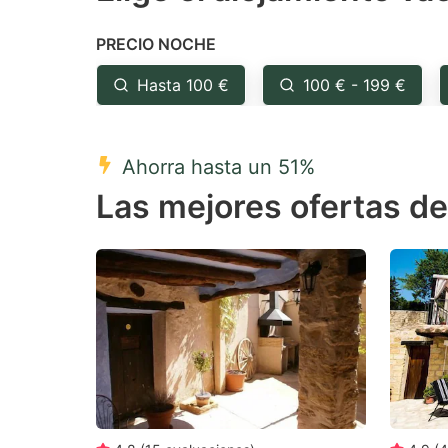
the
th
PRECIO NOCHE
question
qu
mark
m
Hasta 100 €
100 € - 199 €
key
k
to
to
Ahorra hasta un 51%
get
ge
Las mejores ofertas de
the
th
keyboard
k
shortcuts
sh
for
fo
changing
c
dates.
da