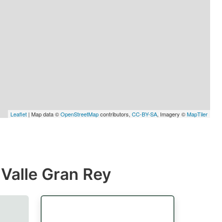
Leaflet
| Map data ©
OpenStreetMap
contributors,
CC-BY-SA
, Imagery ©
MapTiler
 Valle Gran Rey