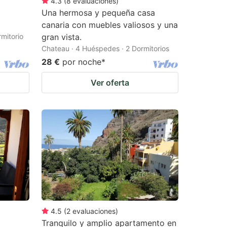
4.3
(
8
evaluaciones
)
Una hermosa y pequeña casa
canaria con muebles valiosos y una
mitorio
gran vista.
Chateau · 4 Huéspedes · 2 Dormitorios
28 €
por noche
*
Ver oferta
4.5
(
2
evaluaciones
)
Tranquilo y amplio apartamento en