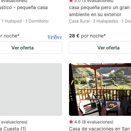
evaluaciones
)
5.0
(
3
evaluaciones
)
stico - pequeña casa
casa pequeña pero un gran
ambiente en su exterior
 1 Huésped · 1 Dormitorio
Casa Rural · 2 Huéspedes · 1 Dor
r noche
*
28 €
por noche
*
Ver oferta
Ver oferta
evaluaciones
)
4.6
(
8
evaluaciones
)
la Cuesta (1)
Casa de vacaciones en San