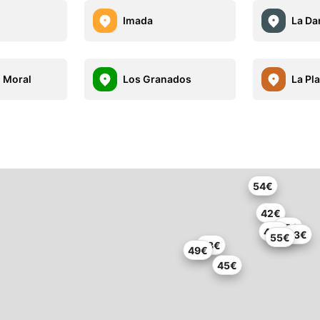
Imada
La D
 Moral
Los Granados
La Pl
54€
42€
25€
40€
53€
55€
48€
49€
45€