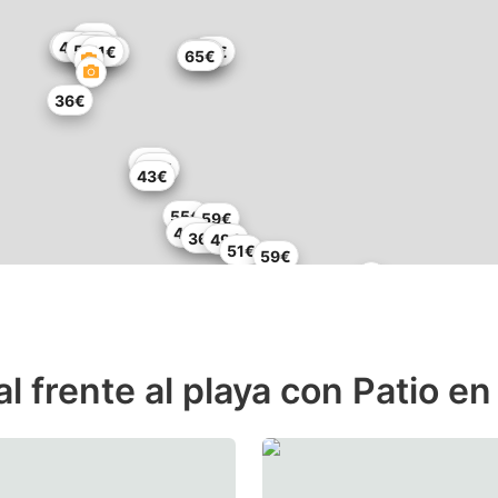
70€
55€
48€
74€
59€
51€
71€
41€
50€
65€
36€
82€
56€
43€
55€
59€
49€
36€
49€
51€
59€
 frente al playa con Patio en