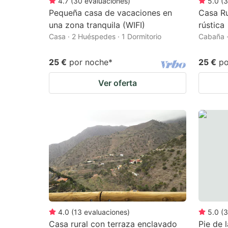
4.7
(
30
evaluaciones
)
5.0
(
3
Pequeña casa de vacaciones en
Casa Ru
una zona tranquila (WIFI)
rústica
Casa · 2 Huéspedes · 1 Dormitorio
Cabaña ·
25 €
por noche
*
25 €
po
Ver oferta
4.0
(
13
evaluaciones
)
5.0
(
3
Casa rural con terraza enclavado
Pie de 