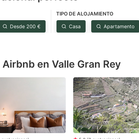
e
TIPO DE ALOJAMIENTO
estion
ark
Desde 200 €
Casa
Apartamento
ey
t
 Airbnb en Valle Gran Rey
e
eyboard
ortcuts
r
hanging
tes.