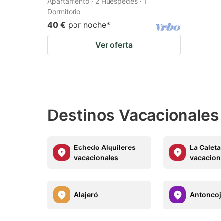
Apartamento · 2 Huéspedes · 1
Dormitorio
40 €
por noche
*
Ver oferta
Destinos Vacacionales
Echedo Alquileres
La Caleta
vacacionales
vacacion
Alajeró
Antonco