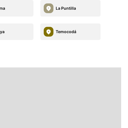
ama
La Puntilla
aya
Temocodá