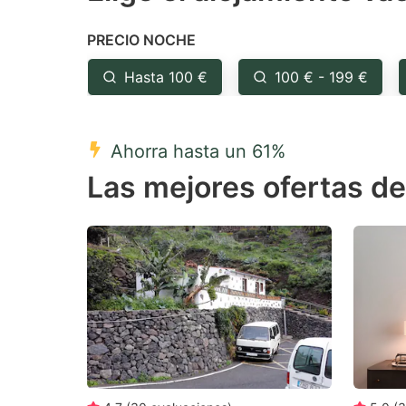
the
th
PRECIO NOCHE
question
qu
mark
m
Hasta 100 €
100 € - 199 €
key
k
to
to
Ahorra hasta un 61%
get
ge
Las mejores ofertas de
the
th
keyboard
k
shortcuts
sh
for
fo
changing
c
dates.
da