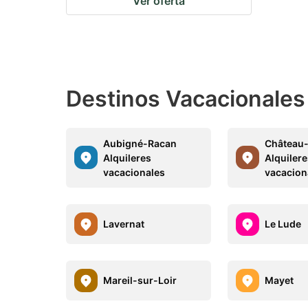
Ver oferta
Destinos Vacacionales
Aubigné-Racan
Château-
Alquileres
Alquiler
vacacionales
vacacion
Lavernat
Le Lude
Mareil-sur-Loir
Mayet