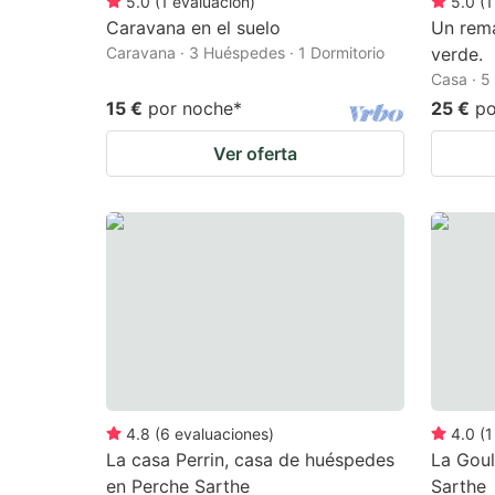
5.0
(
1
evaluación
)
5.0
(
1
Caravana en el suelo
Un rem
Caravana · 3 Huéspedes · 1 Dormitorio
verde.
Casa · 5
15 €
por noche
*
25 €
po
Ver oferta
4.8
(
6
evaluaciones
)
4.0
(
1
La casa Perrin, casa de huéspedes
La Goul
en Perche Sarthe
Sarthe