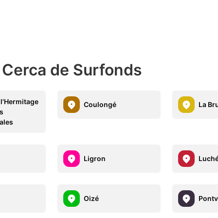
 Cerca de Surfonds
l'Hermitage
Coulongé
La Br
es
ales
Ligron
Luché
Oizé
Pontv