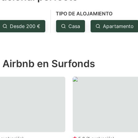
e
TIPO DE ALOJAMIENTO
estion
ark
Desde 200 €
Casa
Apartamento
ey
t
e Airbnb en Surfonds
e
eyboard
ortcuts
r
hanging
tes.