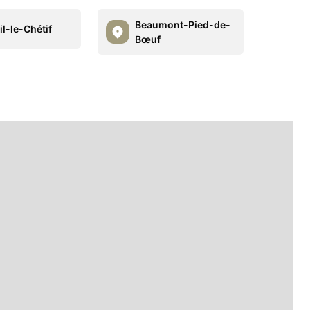
Beaumont-Pied-de-
il-le-Chétif
Bœuf