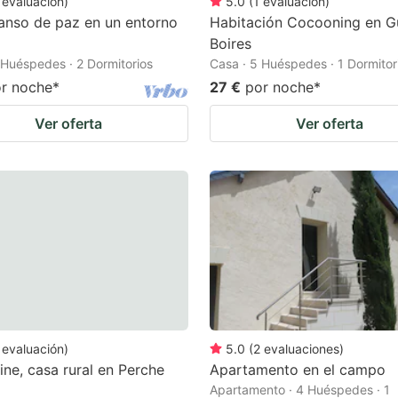
evaluación
)
5.0
(
1
evaluación
)
anso de paz en un entorno
Habitación Cocooning en G
Boires
 Huéspedes · 2 Dormitorios
Casa · 5 Huéspedes · 1 Dormitor
r noche
*
27 €
por noche
*
Ver oferta
Ver oferta
evaluación
)
5.0
(
2
evaluaciones
)
ine, casa rural en Perche
Apartamento en el campo
Apartamento · 4 Huéspedes · 1