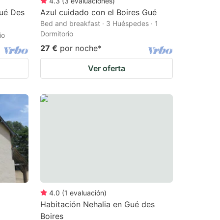
4.3
(
3
evaluaciones
)
ué Des
Azul cuidado con el Boires Gué
Bed and breakfast · 3 Huéspedes · 1
Dormitorio
io
27 €
por noche
*
Ver oferta
4.0
(
1
evaluación
)
Habitación Nehalia en Gué des
Boires