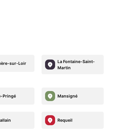
La Fontaine-Saint-
uère-sur-Loir
Martin
-Pringé
Mansigné
allain
Requeil