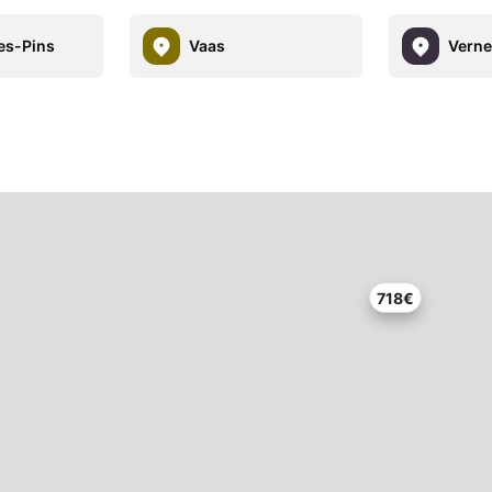
es-Pins
Vaas
Verne
718€