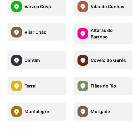
Várzea Cova
Vilar de Cunhas
Alturas do
Vilar Chão
Barroso
Contim
Covelo do Gerês
Ferral
Fiães do Rio
Montalegre
Morgade