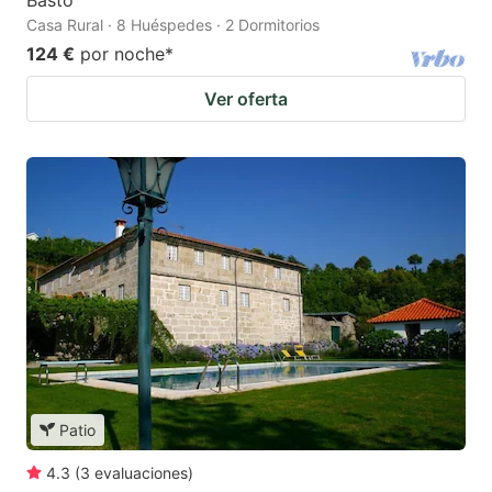
Basto
Casa Rural · 8 Huéspedes · 2 Dormitorios
124 €
por noche
*
Ver oferta
Patio
4.3
(
3
evaluaciones
)