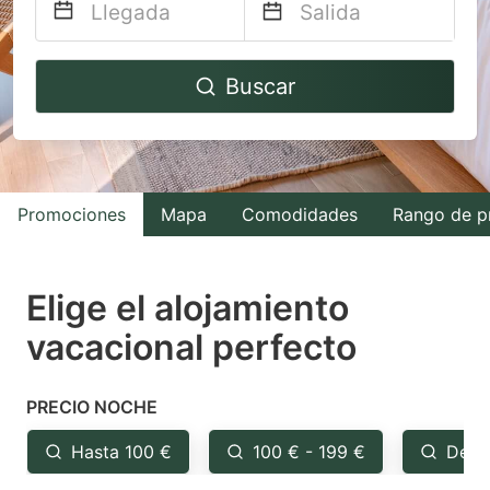
Navigate
Navigate
Buscar
forward
backward
to
to
interact
interact
with
with
Promociones
Mapa
Comodidades
Rango de p
the
the
calendar
calendar
and
and
Elige el alojamiento
select
select
vacacional perfecto
a
a
date.
date.
PRECIO NOCHE
Press
Press
the
the
Hasta 100 €
100 € - 199 €
Desd
question
question