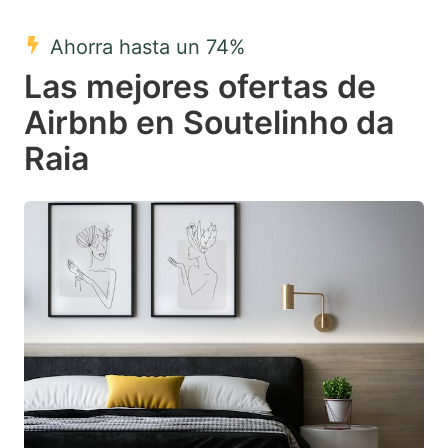
mark
mark
Ahorra hasta un 74%
key
key
Las mejores ofertas de
to
to
get
get
Airbnb en Soutelinho da
the
the
Raia
keyboard
keyboard
shortcuts
shortcuts
for
for
changing
changing
dates.
dates.