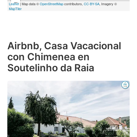
−
Leaflet
| Map data ©
OpenStreetMap
contributors,
CC-BY-SA
, Imagery ©
MapTiler
Airbnb, Casa Vacacional
con Chimenea en
Soutelinho da Raia